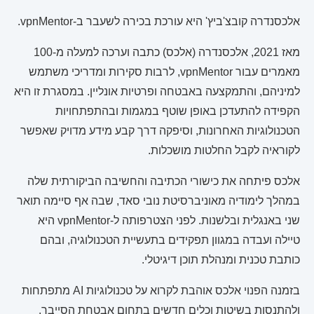
אלכסנדרה קובצ'ביץ' היא עורכת בכירה לשעבר ב-vpnMentor.
מאז 2021, אלכסנדרה (אלכס) כתבה וערכה למעלה מ-100
מאמרים עבור vpnMentor, לרבות סקירות ומדריכי משתמש
למיניהם, והתמקצעה באבטחה ופרטיות אונליין. במסגרת זו היא
הקפידה להתעדכן באופן שוטף במגמות ובהתפתחויות
הטכנולוגיות האחרונות, וסיפקה דרך קבע מידע מדויק שאפשר
לקוראיה לקבל החלטות מושכלות.
אלכס פיתחה את כישורי הכתיבה והחשיבה הביקורתית שלה
במהלך לימודיה מאוניברסיטת נובי סאד, שבה אף סיימה תואר
שני באנגלית ובלשנות. לפני הצטרפותה ל-vpnMentor היא
טיילה ועבדה במגוון תפקידים בתעשיית הטכנולוגיה, ובהם
כותבת טכנית ומנהלת תוכן דיגיטלי.
בזמנה הפנוי אלכס אוהבת לקרוא על טכנולוגיות AI מתפתחות
ולהתנסות בשיטות וכלים חדשים בתחום אבטחת הסייבר.