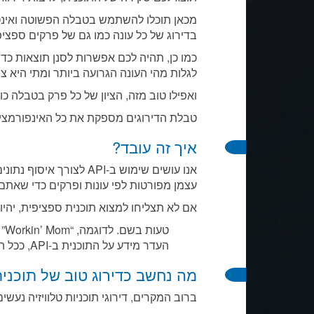
מכאן תוכלו להשתמש בטבלה הפשוטה ואינטר
בדירוג של כל עונה כמו גם של פרקים ספציפ
כמו כן, תהיה לכם אפשרות לסנן תוצאות כדי
לגלות מהי העונה הגרועה ביותר ומתי היא צפ
ואפילו טוב מזה, הציון של כל פרק בטבלה כו
טבלת הדירוגים מספקת את כל האינפורמציה 
איך זה עובד?
אנו עושים שימוש ב-API
עצמן מפורטות לפי עונות ופרקים כדי שאתם
אם לא תצליחו למצוא תוכנית ספציפית, יהיו
טעות בשם. לדוגמה, “Workin’ Mom” ולא “Working Mom”, ו-“Brooklyn Nine-Nine” במקום “Brooklyn 99”.
העדר מידע על התוכנית ב-API, ככל הנראה בשל דירוג שטרם בוצע. בתקווה, זה יהיה רק עניין של זמן לפני שהדבר ייעשה.
מה נחשב כדירוג טוב של תוכנית 
ברוב המקרים, דירוגי תוכניות טלוויזיה נעשים בסולם של 1 עד 10. אם כן, בואו פשוט נגיד שכל דבר מעל 8