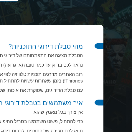
מהי טבלת דירוגי התוכניות?
הטבלת מציגה את התפתחותם של דירוגי תוכנ
נראה לכם בדיוק עד כמה טובה (או גרועה) הי
Thrones!) בזמן שאחרות עשויות להתחיל חלש ועם הזמן להפוך למשהו שאסור לפספס (למשל Breaking Bad).
עם טבלת הדירוגים, שסוקרת את איכותן של ת
איך משתמשים בטבלת דירוגי הת
אין צורך בכל מאמץ שהוא.
כדי להתחיל, פשוט השתמשו בסרגל החיפוש 
תוצג לכם סקירה של התוכנית, לרבות דירוג כל