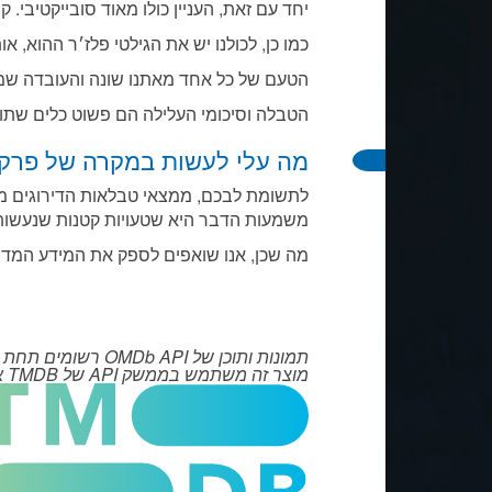
יחד עם זאת, העניין כולו מאוד סובייקטיבי. קיימות המון תוכניות שרוב ה
כמו כן, לכולנו יש את הגילטי פלז׳ר ההוא, א
הטעם של כל אחד מאתנו שונה והעובדה שמשהו מקבל 7.5/10 ממש לא אומרת שאתם איש
הטבלה וסיכומי העלילה הם פשוט כלים שתוכנ
מה עלי לעשות במקרה של פרק
משמעות הדבר היא שטעויות קטנות שנעשות 
מה שכן, אנו שואפים לספק את המידע המדוי
תמונות ותוכן של OMDb API רשומים תחת CC BY-NC 4.0.
מוצר זה משתמש בממשק API של TMDB אך אינו מאושר על ידי TMDB או זוכה לתמיכתו.