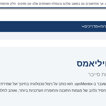
ים, אך מתחשבים גם במשוב שלכם ובעמלת השותפים שלנו עם ספקים. חלק מהספק
רות
מדריכים
ויליאמס
 סייבר
קית' הוא כתב לשעבר ב-vpnMentor. הוא כותב על ניצול טכנולוגיה ב