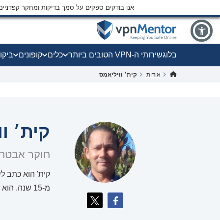
אנו בודקים ספקים על סמך בדיקות ומחקר קפדני
בלוג
שירותי ה-VPN הטובים ביותר
כלים
קופונים
ביקו
אודות
קית׳ וויליאמס
קית׳ ו
חוקר אבטחת
מ-15 שנה. הוא חסיד נלהב של מגמות התוכנה והחומרה העדכניות ביותר, ואוהב לחלוק את הידע שלו עם אחרים.