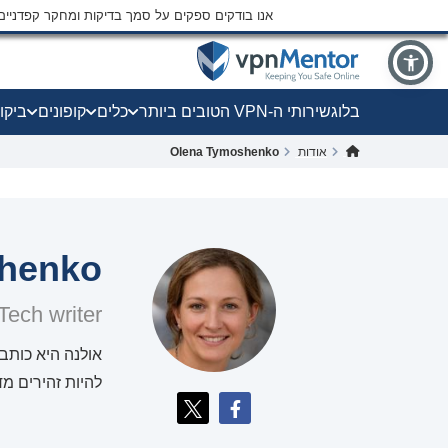
אנו בודקים ספקים על סמך בדיקות ומחקר קפדני
בלוג
שירותי ה-VPN הטובים ביותר
כלים
קופונים
ביקו
אודות
Olena Tymoshenko
henko
Tech writer
אולנה היא כותב
להיות זהירים מד