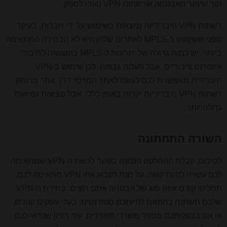
תוך שימור האבטחה שרשתות VPN נועדו לספק.
רשתות VPN היברידיות נמצאות בשימוש על ידי חברות, בעיקר
מפני ששימוש ב-MPLS לאתרים שלהן היא לא הבחירה המתאימה
ביותר. יש כמות גדולה של יתרונות ל-MPLS בהשוואה לחיבורי
אינטרנט ציבוריים, אבל העלות גבוהה. לכן שימוש ב-VPN
היברידית מאפשרת לכם לגשת לאתר המרכזי דרך אתר מרוחק.
רשתות VPN היברידיות יקרות באופן כללי, אבל מציעות גמישות
גדולה יותר.
השורה התחתונה
לסיכום, קבלת ההחלטה הנכונה בקשר לרשת ה-VPN שמתאימה
לכם עשויה להיות קשה. על מנת לקבוע איזו VPN מתאימה לכם,
תחליטו קודם איזה סוג של אבטחה אתם רוצים. בחירת ה-VPN
שלכם תשתנה בהתאם להיותכם סטודנטים, בעלי עסקים קטנים,
או אם בבעלותכם מספר משרדי תאגידים. עוד רעיון שכדאי לכם