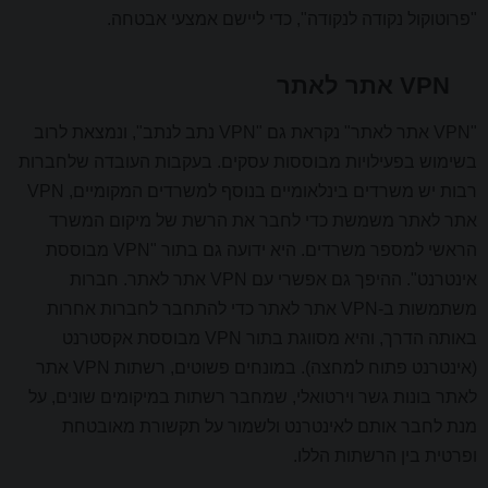
"פרוטוקול נקודה לנקודה", כדי ליישם אמצעי אבטחה.
VPN אתר לאתר
"VPN אתר לאתר" נקראת גם "VPN נתב לנתב", ונמצאת לרוב
בשימוש בפעילויות מבוססות עסקים. בעקבות העובדה שלחברות
רבות יש משרדים בינלאומיים בנוסף למשרדים המקומיים, VPN
אתר לאתר משמשת כדי לחבר את הרשת של מיקום המשרד
הראשי למספר משרדים. היא ידועה גם בתור "VPN מבוססת
אינטרנט". ההיפך גם אפשרי עם VPN אתר לאתר. חברות
משתמשות ב-VPN אתר לאתר כדי להתחבר לחברות אחרות
באותה הדרך, והיא מסווגת בתור VPN מבוססת אקסטרנט
(אינטרנט פתוח למחצה). במונחים פשוטים, רשתות VPN אתר
לאתר בונות גשר וירטואלי, שמחבר רשתות במיקומים שונים, על
מנת לחבר אותם לאינטרנט ולשמור על תקשורת מאובטחת
ופרטית בין הרשתות הללו.