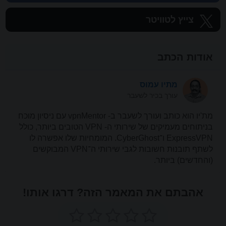
צייץ לטוויטר
אודות הכתב
מתיו עמוס
עורך בכיר לשעבר
מת'יו הוא כותב ועורך לשעבר ב- vpnMentor עם ניסיון מוכח
בניתוחים מעמיקים של שירותי ה- VPN הטובים ביותר, כולל
ExpressVPN ו־CyberGhost. המומחיות שלו אפשרה לו
לשתף תובנות חשובות לגבי שירותי ה־VPN המבוקשים
(והחדשים) ביותר.
אהבתם את המאמר הזה? דרגו אותו!