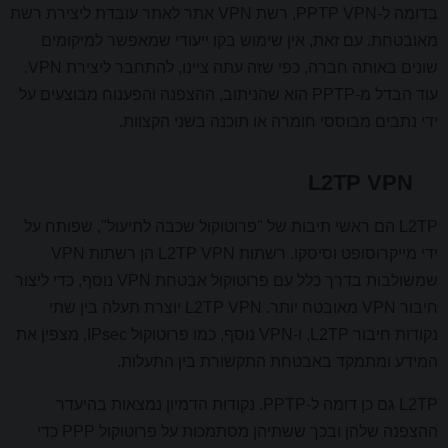
בדומה ל-PPTP VPN, רשת VPN אתר לאתר עובדת ליצירת רשת
מאובטחת. עם זאת, אין שימוש בקו ייעודי שמאפשר למיקומים
שונים באותה חברה, כפי שזה עתה ציינו, להתחבר ליצירת VPN.
עוד הבדל מ-PPTP הוא שהניתוב, ההצפנה והפענוח מבוצעים על
ידי נתבים מבוססי חומרה או תוכנה בשני הקצוות.
L2TP VPN
L2TP הם ראשי תיבות של "פרוטוקול שכבה לתיעול", שפותח על
ידי מייקרוסופט וסיסקו. רשתות L2TP VPN הן רשתות VPN
שמשולבות בדרך כלל עם פרוטוקול אבטחת VPN נוסף, כדי ליצור
חיבור VPN מאובטח יותר. L2TP VPN יוצרת תעלה בין שתי
נקודות חיבור L2TP, ו-VPN נוסף, כמו פרוטוקול IPsec, מצפין את
המידע ומתמקד באבטחת התקשורת בין התעלות.
L2TP גם כן דומה ל-PPTP. נקודות הדמיון נמצאות בהיעדר
ההצפנה שלהן ובכך ששתיהן מסתמכות על פרוטוקול PPP כדי