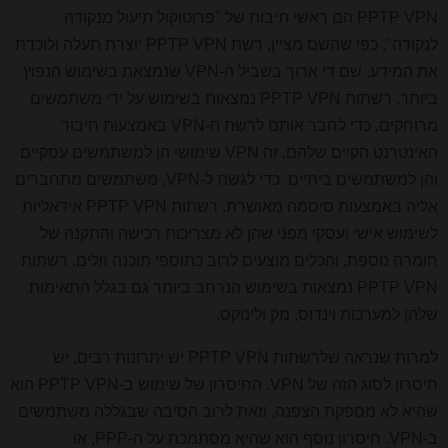
PPTP VPN הם ראשי תיבות של "פרוטוקול תיעול מנקודה
לנקודה". כפי שהשם מציין, רשת PPTP VPN יוצרת תעלה ולוכדת
את המידע. שם די ארוך בשביל ה-VPN שנמצאת בשימוש הנפוץ
ביותר. רשתות PPTP VPN נמצאות בשימוש על ידי משתמשים
מרוחקים, כדי לחבר אותם לרשת ה-VPN באמצעות חיבור
האינטרנט הקיים שלהם. זה VPN שימושי הן למשתמשים עסקיים
והן למשתמשים ביתיים. כדי לגשת ל-VPN, משתמשים מתחברים
אליה באמצעות סיסמה מאושרת. רשתות PPTP VPN אידאליות
לשימוש אישי ועסקי מפני שהן לא מצריכות רכישה והתקנה של
חומרה נוספת, והכלים מוצעים לרוב כתוספי תוכנה זולים. רשתות
PPTP VPN נמצאות בשימוש הנרחב ביותר גם בגלל התאימות
שלהן למערכות וינדוס, מק ולינוקס.
למרות שנראה שלרשתות PPTP VPN יש יתרונות רבים, יש
חיסרון לסוג הזה של VPN. החיסרון של שימוש ב-PPTP VPN הוא
שהיא לא מספקת הצפנה, וזאת לרוב הסיבה שבגללה משתמשים
ב-VPN. חיסרון נוסף הוא שהיא מסתמכת על ה-PPP, או