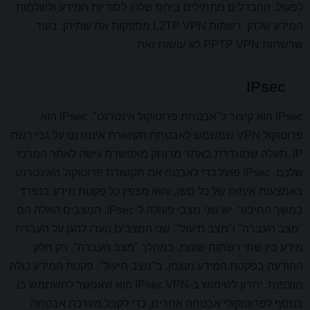
לפעול. ההבדלים מתחילים ביחס שלהן לסודיות המידע ולשלמות
המידע שלהן. רשתות L2TP VPN מספקות את שתיהן, בעוד
שרשתות PPTP VPN לא עושות זאת.
IPsec
IPsec הוא קיצור ל"אבטחת פרוטוקול אינטרנט". IPsec הוא
פרוטוקול VPN שמשמש לאבטחת תקשורת אינטרנט על גבי רשת
IP. תעלה שמוגדרת באתר מרוחק מאפשרת גישה לאתר המרכזי
שלכם. IPsec פועל כדי לאבטח את תקשורת פרוטוקול האינטרנט
באמצעות אימות של כל סשן, והוא מצפין כל פקטת מידע בנפרד
במשך החיבור. יש שני מצבי פעולה ל-IPsec. המצבים האלה הם
"מצב העברה" ו"מצב תיעול". שני המצבים נועדו להגן על העברת
מידע בין שתי רשתות שונות. במהלך "מצב העברה", רק חלק
ההודעה בפקטת המידע מוצפן. ב"מצב תיעול", פקטת המידע כולה
מוצפנת. יתרון לשימוש ב-IPsec VPN הוא שאפשר להשתמש בו
בנוסף לפרוטוקולי אבטחה אחרים, כדי לקבל מערכת אבטחה