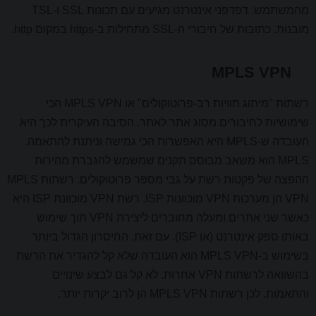
מהמשתמש. דפדפני אינטרנט מגיעים עם תכונות SSL ו-TSL
מובנות. כתובות של חיבורי ה-SSL מתחילות ב-https במקום http.
MPLS VPN
רשתות "מיתוג תוויות רב-פרוטוקולים" או MPLS VPN הכי
שימושיות לחיבורים מסוג אתר לאתר. הסיבה העיקרית לכך היא
העובדה ש-MPLS היא האפשרות הכי גמישה וניתנת להתאמה.
MPLS הוא משאב מבוסס תקנים שמשמש להגברת מהירות
ההפצה של פקטות רשת על גבי מספר פרוטוקולים. רשתות MPLS
VPN הן מערכות VPN מוכוונות ISP. רשת VPN מוכוונת ISP היא
כאשר שני אתרים ומעלה מחוברים ליצירת VPN תוך שימוש
באותו ספק אינטרנט (או ISP). עם זאת, החיסרון הגדול ביותר
בשימוש ב-MPLS VPN הוא העובדה שלא קל להגדיר את הרשת
בהשוואה לרשתות VPN אחרות. לא קל גם לבצע שינויים
והתאמות. לכן רשתות MPLS VPN הן לרוב יקרות יותר.