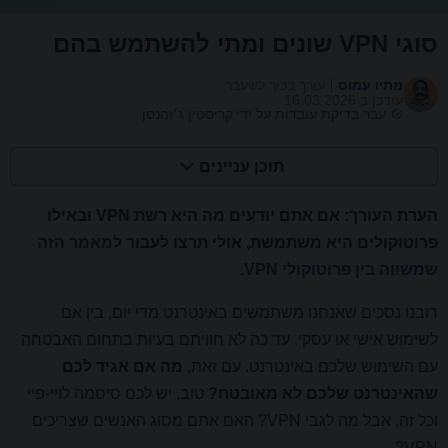
סוגי VPN שונים ומתי להשתמש בהם
מתיו עמוס
עורך בכיר לשעבר
עודכן ב 16.03.2026
עבר בדיקת עובדות על ידי
קריסטין ג׳והנסן
תוכן עניינים
הערת העורך: אם אתם יודעים מה היא רשת VPN ובאילו
פרוטוקולים היא משתמשת, אולי תרצו לעבור ל
מאמר הזה
שמשווה בין פרוטוקולי VPN
.
רובנו נסכים שאנחנו משתמשים באינטרנט מדי יום, בין אם
לשימוש אישי או עסקי. עד כה לא חוויתם בעיות בתחום האבטחה
עם השימוש שלכם באינטרנט. עם זאת,
מה אם אגיד לכם
שהאינטרנט שלכם לא מאובטח?
טוב, יש לכם
סיסמה
לויי-פיי
וכל זה, אבל מה לגבי VPN? האם אתם מסוג האנשים שצריכים
VPN?