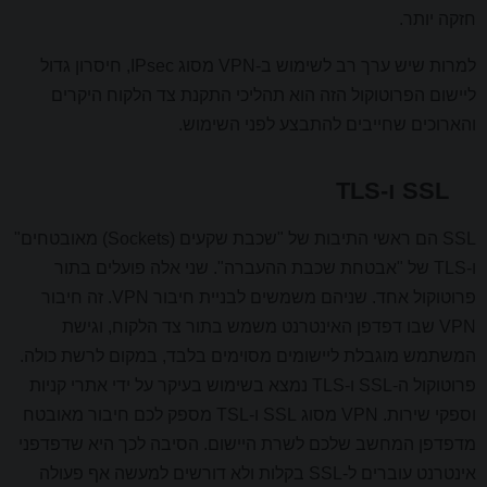
חזקה יותר.
למרות שיש ערך רב לשימוש ב-VPN מסוג IPsec, חיסרון גדול
ליישום הפרוטוקול הזה הוא תהליכי התקנת צד הלקוח היקרים
והארוכים שחייבים להתבצע לפני השימוש.
SSL ו-TLS
SSL הם ראשי התיבות של "שכבת שקעים (Sockets) מאובטחים"
ו-TLS של "אבטחת שכבת ההעברה". שני אלה פועלים בתור
פרוטוקול אחד. שניהם משמשים לבניית חיבור VPN. זה חיבור
VPN שבו דפדפן האינטרנט משמש בתור צד הלקוח, וגישת
המשתמש מוגבלת ליישומים מסוימים בלבד, במקום לרשת כולה.
פרוטוקול ה-SSL ו-TLS נמצא בשימוש בעיקר על ידי אתרי קניות
וספקי שירות. VPN מסוג SSL ו-TSL מספק לכם חיבור מאובטח
מדפדפן המחשב שלכם לשרת היישום. הסיבה לכך היא שדפדפני
אינטרנט עוברים ל-SSL בקלות ולא דורשים למעשה אף פעולה