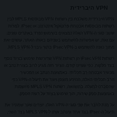
VPN היברידית
VPN היברידית משלבת בין רשתות VPN מבוססות MPLS לבין
רשתות מבוססות אבטחת פרוטוקול אינטרנט, או IPsec. למרות
ששני סוגי ה-VPN האלה נמצאים בשימוש נפרד באתרים שונים.
עם זאת, יש אפשרות להשתמש בשניהם באותו האתר. עושים זאת
מתוך כוונה להשתמש ב-IPsec VPN בתור גיבוי ל-MPLS VPN.
רשתות IPsec VPN הן רשתות VPN שדורשות שימוש בציוד נוסף
בצד הלקוח, כפי שציינו קודם. הציוד הזה מגיע לרוב בצורת נתב או
מכשיר אבטחה רב תכליתי. באמצעות הנתב או המכשיר
הרב-תכליתי האלה, המידע מוצפן ויוצר את תיעול ה-VPN כפי
שהסברנו למעלה. בהשוואה, רשתות MPLS VPN מיושמות
באמצעות ספק שירות, תוך שימוש בציוד על רשת הספק.
על מנת לחבר את שני סוגי ה-VPN האלו, יוצרים שער שמסיר את
תיעול ה-IPsec בצד אחד ומנתב אותו ל-MPLS VPN בצד השני,