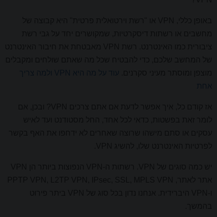
באופן כללי, VPN או "רשת וירטואלית פרטית" היא קבוצה של
מחשבים או רשתות דיסקרטיות, שמקושרים יחד על גבי רשת
ציבורית כמו האינטרנט. רשת VPN מאבטחת את חיבור האינטרנט
של המחשב שלכם, כדי להבטיח שכל מה שאתם שולחים ומקבלים
מוצפן ומוסתר מעיני סקרנים.
עוד על מה היא VPN ולמה צריך
אחת
אז קודם כל, איך אפשר לדעת אם אתם צרכים VPN? ובכן, אם
לומר זאת בפשטות, כדאי לכל אחד, החל מסטודנט ועד לאיש
עסקים או סתם מישהו שרוצה שאחרים לא ידחפו את האף בקשר
לפרטיות האינטרנט שלו, להשיג VPN.
יש כמה סוגים של VPN. רשתות ה-VPN הנפוצות ביותר הן VPN
אתר לאתר, PPTP VPN, L2TP VPN, IPsec, SSL, MPLS VPN
ו-VPN היברידית. אנחנו נדון בכל סוג של VPN ביתר פירוט
בהמשך.