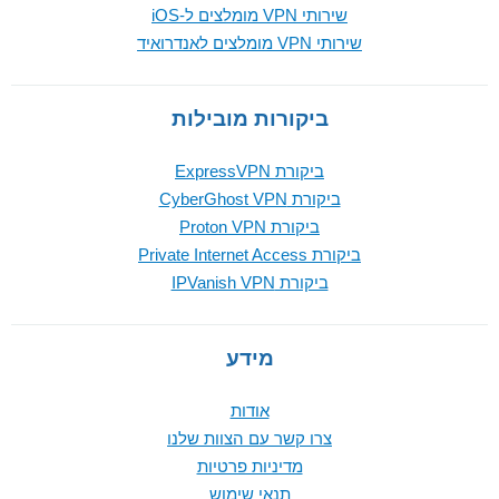
שירותי VPN מומלצים ל-iOS
שירותי VPN מומלצים לאנדרואיד
ביקורות מובילות
ביקורת ExpressVPN
ביקורת CyberGhost VPN
ביקורת Proton VPN
ביקורת Private Internet Access
ביקורת IPVanish VPN
מידע
אודות
צרו קשר עם הצוות שלנו
מדיניות פרטיות
תנאי שימוש