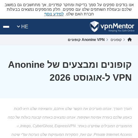
אנו בודקים ספקים על סמך בדיקות ומחקר קפדניים, אך מתחשבים גם במשוב
שלכם ובעמלת השותפים שלנו עם ספקים. חלק מהספקים נמצאים בבעלות
חברת האם שלנו.
למידע נוסף
HE
קופונים
Anonine VPN קופונים
קופונים ומבצעים של Anonine
VPN ל-אוגוסט 2026
הערך העורך: אנחנו מעריכים את הקשר שלנו איתכם, והשאיפה שלנו היא לזכות
באמון שלכם בעזרת אמינות ושקיפות. אנחנו נמצאים באותה קבוצת בעלות של כמה
מהמוצרים המובילים שסיקרנו באתר: Intego, CyberGhost, ExpressVPN, ו-
Private Internet Access. עם זאת, הסקירות המעמיקות שלנו נערכות עפ"י שיטה