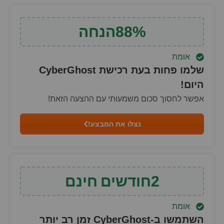
%
88
הנחה
אומת
שלמו פחות בעת רכישת CyberGhost
היום!
אפשר לחסוך סכום משמעותי עם ההצעה הזאת!
נצלו את המבצע!
2
חודשים
חינם
אומת
השתמשו ב-CyberGhost זמן רב יותר