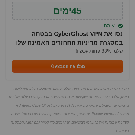
45
ימים
אומת
נסו את CyberGhost VPN בבטחה
במסגרת מדיניות ההחזרים האמינה שלו
שלמו
% פחות עכשיו!
88
נצלו את המבצע!
הערך העורך: אנחנו מעריכים את הקשר שלנו איתכם, והשאיפה שלנו היא לזכות
באמון שלכם בעזרת אמינות ושקיפות. אנחנו נמצאים באותה קבוצת בעלות של כמה
מהמוצרים המובילים שסיקרנו באתר: Intego, CyberGhost, ExpressVPN, ו-
Private Internet Access. עם זאת, הסקירות המעמיקות שלנו נערכות עפ"י שיטה
קפדנית שבוחנת את כל גורמי הביצועים הרלוונטים כדי לעזור לכם להגיע למסקנה
בעצמכם.