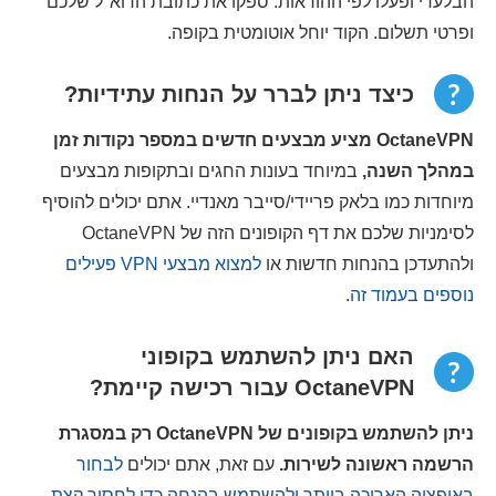
הבלעדי ופעלו לפי ההוראות. ספקו את כתובת הדוא"ל שלכם
ופרטי תשלום. הקוד יוחל אוטומטית בקופה.
כיצד ניתן לברר על הנחות עתידיות?
OctaneVPN מציע מבצעים חדשים במספר נקודות זמן
במהלך השנה,
במיוחד בעונות החגים ובתקופות מבצעים
מיוחדות כמו בלאק פריידי/סייבר מאנדיי. אתם יכולים להוסיף
לסימניות שלכם את דף הקופונים הזה של OctaneVPN
ולהתעדכן בהנחות חדשות או
למצוא מבצעי VPN פעילים
נוספים בעמוד זה
.
האם ניתן להשתמש בקופוני
OctaneVPN עבור רכישה קיימת?
ניתן להשתמש בקופונים של OctaneVPN רק במסגרת
הרשמה ראשונה לשירות.
עם זאת, אתם יכולים
לבחור
באופציה הארוכה ביותר ולהשתמש בהנחה כדי לחסוך קצת