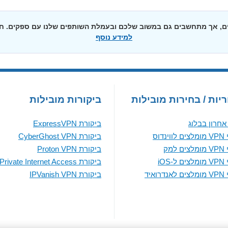
יים, אך מתחשבים גם במשוב שלכם ובעמלת השותפים שלנו עם ספקים. 
למידע נוסף
יות / בחירות מובילות
ביקורות מובילות
חרון בבלוג
ביקורת ExpressVPN
נדוס
ביקורת CyberGhost VPN
למק
ביקורת Proton VPN
iOS
ביקורת Private Internet Access
ואיד
ביקורת IPVanish VPN