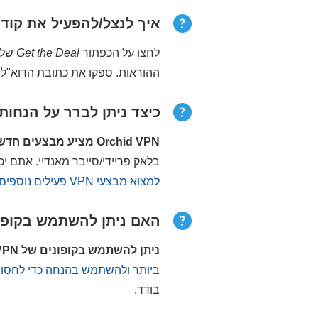
איך לנצל/להפעיל את קודי הקופון 
לחצו על הכפתור
Get the Deal
ההוראות. ספקו את כתובת הדוא"ל 
כיצד ניתן לברר על הנחות
Orchid VPN מציע מבצעים חדשים במספר נקודות זמן במהלך השנה,
בלאק פריידי/סייבר מאנדיי. אתם יכולים להוסיף ל
למצוא מבצעי VPN פעילים נוספים בעמוד זה
האם ניתן להשתמש בקופוני Orchid VPN עבור רכישה ק
ניתן להשתמש בקופונים של Orchid VPN רק במסגרת הרשמה ראשונה לשירות.
ביותר ולהשתמש בהנחה כדי לחסוך
בודד.