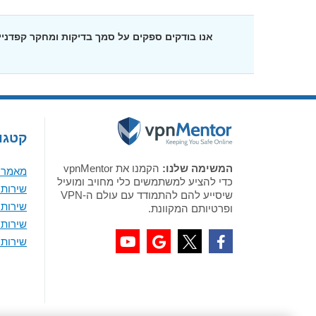
אנו בודקים ספקים על סמך בדיקות ומחקר קפדנ
קטגור
המשימה שלנו:
הקמנו את vpnMentor
מאמר א
כדי להציע למשתמשים כלי מחויב ומועיל
שירותי VPN מומלצים לווי
שיסייע להם להתמודד עם עולם ה-VPN
שירותי VPN מומלצים 
ופרטיותם המקוונת.
שירותי VPN מומלצים ל-
שירותי VPN מומלצים לאנדר