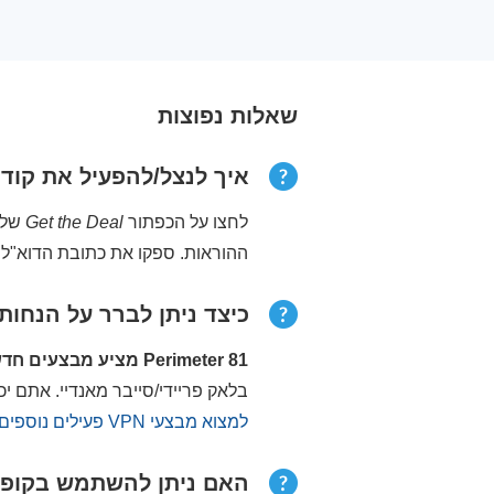
שאלות נפוצות
איך לנצל/להפעיל את קודי הקופון ש
לחצו על הכפתור
Get the Deal
ההוראות. ספקו את כתובת הדוא"ל 
כיצד ניתן לברר על הנחות
Perimeter 81 מציע מבצעים חדשים במספר נקודות זמן במהלך השנה,
בלאק פריידי/סייבר מאנדיי. אתם יכולים להוסיף לס
למצוא מבצעי VPN פעילים נוספים בעמוד זה
האם ניתן להשתמש בקופוני Perimeter 81 עבור רכישה ק