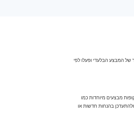
 של Perimeter 81. לחצו על הכפתור של המבצע הבלעדי ופעלו לפי
ופות מבצעים מיוחדות כמו