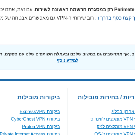
עם זאת, אתם יכו
 קצת כסף בדרך זו.
רוב שירותי ה-VPN גם מאפשרים אבט
יים, אך מתחשבים גם במשוב שלכם ובעמלת השותפים שלנו עם ספקים. 
למידע נוסף
יות / בחירות מובילות
ביקורות מובילות
חרון בבלוג
ביקורת ExpressVPN
נדוס
ביקורת CyberGhost VPN
למק
ביקורת Proton VPN
iOS
ביקורת Private Internet Access