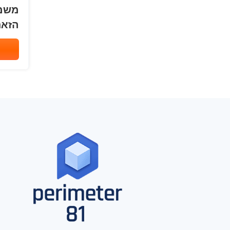
משמע
הזאת