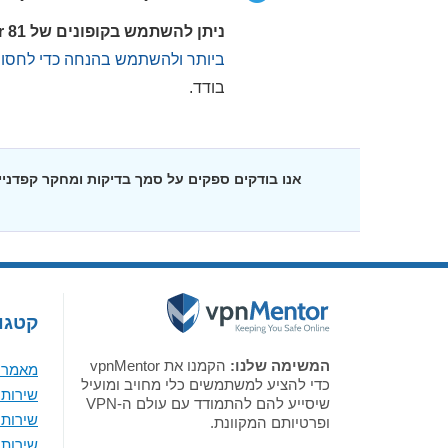
ניתן להשתמש בקופונים של Perimeter 81 רק במסגרת הרשמה ראשונה לשירות.
ביותר ולהשתמש בהנחה כדי לחסוך
בודד.
אנו בודקים ספקים על סמך בדיקות ומחקר קפדנ
קטגור
המשימה שלנו:
הקמנו את vpnMentor
מאמר א
כדי להציע למשתמשים כלי מחויב ומועיל
שירותי VPN מומלצים לווי
שיסייע להם להתמודד עם עולם ה-VPN
שירותי VPN מומלצים 
ופרטיותם המקוונת.
שירותי VPN מומלצים ל-