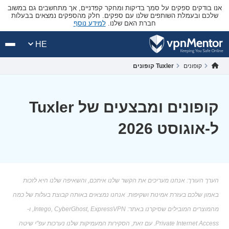
אנו בודקים ספקים על סמך בדיקות ומחקר קפדניים, אך מתחשבים גם במשוב
שלכם ובעמלת השותפים שלנו עם ספקים. חלק מהספקים נמצאים בבעלות
חברת האם שלנו.
למידע נוסף
HE
קופונים
Tuxler קופונים
קופונים ומבצעים של Tuxler
ל-אוגוסט 2026
הערך העורך: אנחנו מעריכים את הקשר שלנו איתכם, והשאיפה שלנו היא לזכות
באמון שלכם בעזרת אמינות ושקיפות. אנחנו נמצאים באותה קבוצת בעלות של כמה
מהמוצרים המובילים שסיקרנו באתר: Intego, CyberGhost, ExpressVPN, ו-
Private Internet Access. עם זאת, הסקירות המעמיקות שלנו נערכות עפ"י שיטה