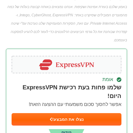
באמון שלכם בעזרת אמינות ושקיפות. אנחנו נמצאים באותה קבוצת בעלות של כמה
מהמוצרים המובילים שסיקרנו באתר: Intego, CyberGhost, ExpressVPN, ו-
Private Internet Access. עם זאת, הסקירות המעמיקות שלנו נערכות עפ"י שיטה
קפדנית שבוחנת את כל גורמי הביצועים הרלוונטים כדי לעזור לכם להגיע למסקנה
בעצמכם.
אומת
שלמו פחות בעת רכישת ExpressVPN
היום!
אפשר לחסוך סכום משמעותי עם ההצעה הזאת!
נצלו את המבצע!
קידום