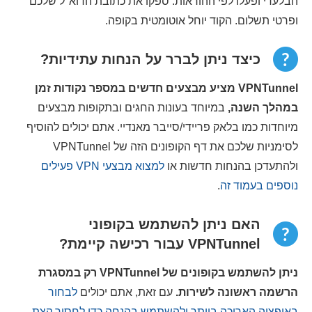
הבלעדי ופעלו לפי ההוראות. ספקו את כתובת הדוא"ל שלכם
ופרטי תשלום. הקוד יוחל אוטומטית בקופה.
כיצד ניתן לברר על הנחות עתידיות?
VPNTunnel מציע מבצעים חדשים במספר נקודות זמן
במהלך השנה,
במיוחד בעונות החגים ובתקופות מבצעים
מיוחדות כמו בלאק פריידי/סייבר מאנדיי. אתם יכולים להוסיף
לסימניות שלכם את דף הקופונים הזה של VPNTunnel
ולהתעדכן בהנחות חדשות או
למצוא מבצעי VPN פעילים
נוספים בעמוד זה
.
האם ניתן להשתמש בקופוני
VPNTunnel עבור רכישה קיימת?
ניתן להשתמש בקופונים של VPNTunnel רק במסגרת
הרשמה ראשונה לשירות.
עם זאת, אתם יכולים
לבחור
באופציה הארוכה ביותר ולהשתמש בהנחה כדי לחסוך קצת