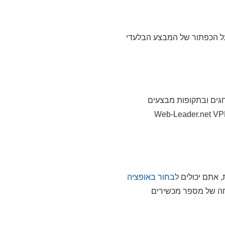
ברו לדף ההנחות של Web-Leader.net VPN. לחצו על הכפתור של המבצע הבלעדי
גים ובתקופות מבצעים
כמו בלאק פריידי/סייבר מאנדיי. אתם יכולים להוסיף לסימניות שלכם את דף הקופונים הזה של Web-Leader.net VPN
, אתם יכולים
לבחור באופציה
רים אבטחה של מספר מכשירים