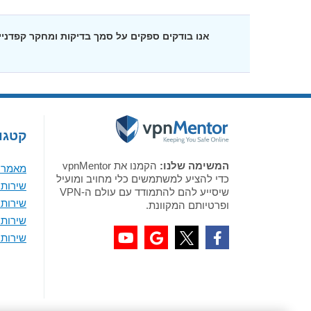
אנו בודקים ספקים על סמך בדיקות ומחקר קפדנ
קטגור
המשימה שלנו:
הקמנו את vpnMentor
מאמר א
כדי להציע למשתמשים כלי מחויב ומועיל
שירותי VPN מומלצים לווי
שיסייע להם להתמודד עם עולם ה-VPN
שירותי VPN מומלצים 
ופרטיותם המקוונת.
שירותי VPN מומלצים ל-
שירותי VPN מומלצים לאנדר