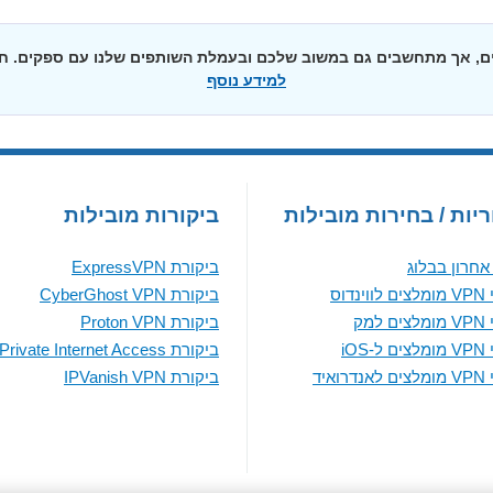
יים, אך מתחשבים גם במשוב שלכם ובעמלת השותפים שלנו עם ספקים. 
למידע נוסף
יות / בחירות מובילות
ביקורות מובילות
חרון בבלוג
ביקורת ExpressVPN
נדוס
ביקורת CyberGhost VPN
למק
ביקורת Proton VPN
iOS
ביקורת Private Internet Access
ואיד
ביקורת IPVanish VPN