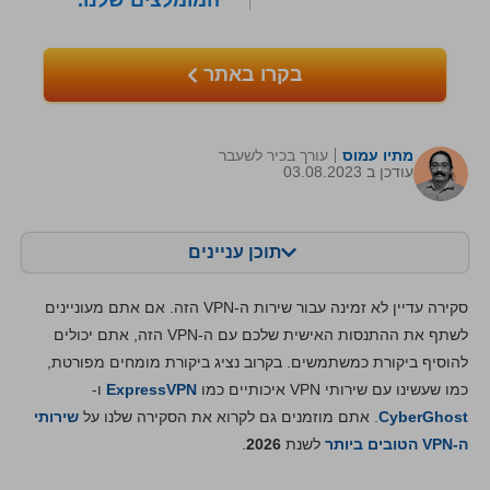
המומלצים שלנו.
בקרו באתר
מתיו עמוס
עורך בכיר לשעבר
עודכן ב 03.08.2023
תוכן עניינים
תוכן:
הציון שלנו:
סקירה עדיין לא זמינה עבור שירות ה-VPN הזה. אם אתם מעוניינים
מאפיינים מרכזיים
6.8
לשתף את ההתנסות האישית שלכם עם ה-VPN הזה, אתם יכולים
להוסיף ביקורת כמשתמשים. בקרוב נציג ביקורת מומחים מפורטת,
התקנה ואפליקציות
6.8
כמו שעשינו עם שירותי VPN איכותיים כמו
ExpressVPN
ו-
מחירים
6.2
CyberGhost
. אתם מוזמנים גם לקרוא את הסקירה שלנו על
שירותי
אמינות ותמיכה
7.4
ה-VPN הטובים ביותר
לשנת
2026
.