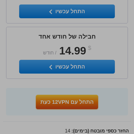
התחל עכשיו
חבילה של חודש אחד
14.99
$
/
חודש
התחל עכשיו
התחל עם 12VPN כעת
החזר כספי מובטח (בימים):
14