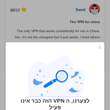
David
/10
10
The VPN for china
The only VPN that works consistently for me in China.
Yes, it's not the cheapest but it just works, I tried others
like Express, Astrill and always had problems at some
X
point. I've stuck to 12 for the last 3 years and will renew
for one year. The author of the review doesn't know much
about the VPN experience in China...
Ian
/10
10
לצערנו, ה VPN הזה כבר אינו
12VPN is excellent for China
פעיל