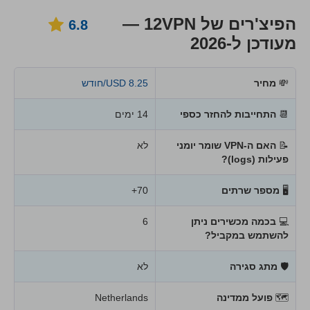
הפיצ'רים של 12VPN —
6.8
מעודכן ל-2026
💸
מחיר
8.25 USD/חודש
📆
התחייבות להחזר כספי
14 ימים
📝
האם ה-VPN שומר יומני
לא
פעילות (logs)?
🖥
מספר שרתים
70+
💻
בכמה מכשירים ניתן
6
להשתמש במקביל?
🛡
מתג סגירה
לא
🗺
פועל ממדינה
Netherlands