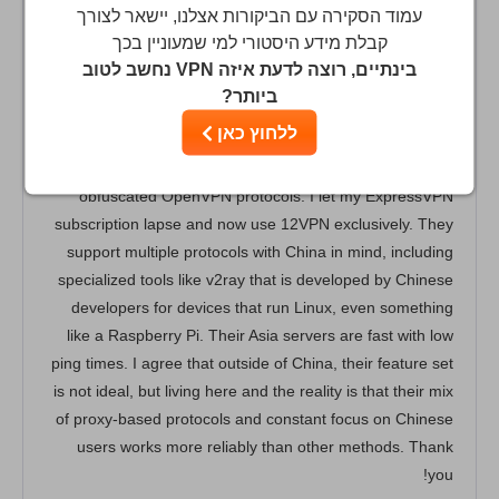
I've lived in China for 5 years, using both ExpressVPN
עמוד הסקירה עם הביקורות אצלנו, יישאר לצורך
and 12VPN. The review above is doesn't quite reflect the
קבלת מידע היסטורי למי שמעוניין בכך
reality on the ground, suggesting 12VPN doesn't offer an
בינתיים, רוצה לדעת איזה VPN נחשב לטוב
obfuscated connection method and is not recommended
ביותר?
for China. In fact, its main connection protocol (which is
ללחוץ כאן
called Web) uses an HTTPS proxy method based on
ShadowSocks, and this is far more reliable than *any*
obfuscated OpenVPN protocols. I let my ExpressVPN
subscription lapse and now use 12VPN exclusively. They
support multiple protocols with China in mind, including
specialized tools like v2ray that is developed by Chinese
developers for devices that run Linux, even something
like a Raspberry Pi. Their Asia servers are fast with low
ping times. I agree that outside of China, their feature set
is not ideal, but living here and the reality is that their mix
of proxy-based protocols and constant focus on Chinese
users works more reliably than other methods. Thank
you!