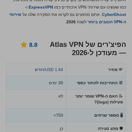
התקנה ואפליקציות
7.0
כמו שעשינו עם שירותי VPN איכותיים כמו
ExpressVPN
ו-
מחירים
9.3
CyberGhost
. אתם מוזמנים גם לקרוא את הסקירה שלנו על
שירותי
אמינות ותמיכה
8.8
ה-VPN הטובים ביותר
לשנת
2026
.
הפיצ'רים של Atlas VPN
8.8
— מעודכן ל-2026
💸
מחיר
1.64 USD/חודש
📆
התחייבות להחזר כספי
30 ימים
📝
האם ה-VPN שומר יומני
לא
פעילות (logs)?
🖥
מספר שרתים
750+
🛡
מתג סגירה
כן