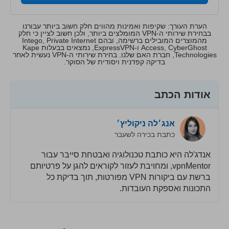
הערת העורך: שקיפות ואמינות מהווים חלק חשוב ביותר עבורנו
בבחירת שירותי ה-VPN המומלצים ביותר, ולכן חשוב לציין כי חלק
מהמוצרים המובילים ברשימה, ובהם Intego, Private Internet
Access, CyberGhost ו-ExpressVPN, נמצאים בבעלות Kape
Technologies, חברת האם שלנו. בחירת שירותי ה-VPN נעשית לאחר
בדיקה קפדנית ויסודית של הסוקר.
אודות הכתב
אנג׳לה ניקוליץ׳
כתבת בכירה לשעבר
אנדג'לה היא כותבת טכנולוגיה ואבטחת סייבר עבור
vpnMentor, ומחויבת לעזור לקוראים להגן על פרטיותם
ברשת עם ביקורות VPN מפורטות, תוך בדיקת כל
התכונות ואספקת העובדות.