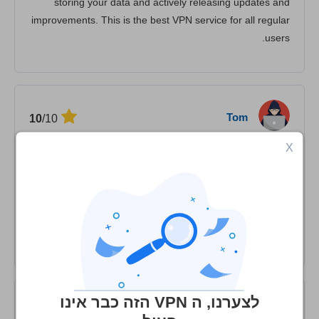
storing your data and actively releasing updates and
improvements. This is the best VPN service for all regular
users.
Tom
/10
10
X
10/10 GREAT VALUE!
Superior to Surfshark and Windscribe - better value and
better deal overall. 10/10 high recommend them for
stacked social discount, $80 for 10 years. WHOOOOO!
My new personal favorite VPN. Recommend.
לצערנו, ה VPN הזה כבר אינו
Randal Dean
/10
2