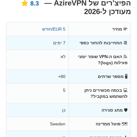
הפיצ'רים של AzireVPN —
8.3
מעודכן ל-2026
💸
מחיר
5 EUR/חודש
📆
התחייבות להחזר כספי
7 ימים
📝
האם ה-VPN שומר יומני
לא
פעילות (logs)?
🖥
מספר שרתים
80+
💻
בכמה מכשירים ניתן
5
להשתמש במקביל?
🛡
מתג סגירה
כן
🗺
פועל ממדינה
Sweden