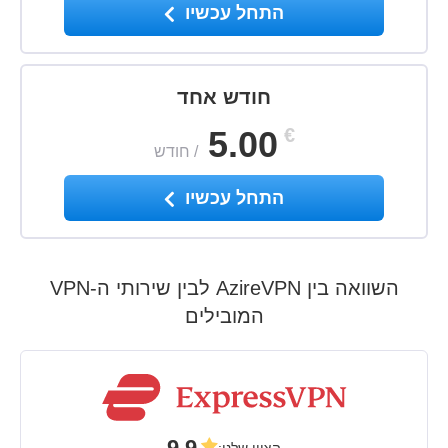
התחל עכשיו
חודש אחד
5.00
€
/
חודש
התחל עכשיו
השוואה בין AzireVPN לבין שירותי ה-VPN
המובילים
9.9
הציון שלנו
: