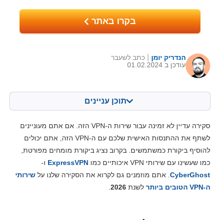
בקרו באתר
הנדריק יומן
כתב לשעבר
עודכן ב 01.02.2024
תוכן עניינים
תוכן:
הציון שלנו:
סקירה עדיין לא זמינה עבור שירות ה-VPN הזה. אם אתם מעוניינים
מאפיינים מרכזיים
8.3
לשתף את ההתנסות האישית שלכם עם ה-VPN הזה, אתם יכולים
להוסיף ביקורת כמשתמשים. בקרוב נציג ביקורת מומחים מפורטת,
התקנה ואפליקציות
8.8
כמו שעשינו עם שירותי VPN איכותיים כמו
ExpressVPN
ו-
מחירים
6.1
CyberGhost
. אתם מוזמנים גם לקרוא את הסקירה שלנו על
שירותי
אמינות ותמיכה
8.5
ה-VPN הטובים ביותר
לשנת
2026
.