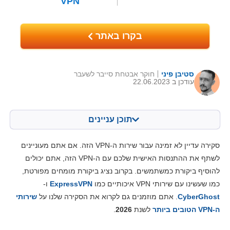
VPN
בקרו באתר
סטיבן פיני
חוקר אבטחת סייבר לשעבר
עודכן ב 22.06.2023
תוכן עניינים
תוכן:
הציון שלנו:
סקירה עדיין לא זמינה עבור שירות ה-VPN הזה. אם אתם מעוניינים
מאפיינים מרכזיים
6.5
לשתף את ההתנסות האישית שלכם עם ה-VPN הזה, אתם יכולים
להוסיף ביקורת כמשתמשים. בקרוב נציג ביקורת מומחים מפורטת,
התקנה ואפליקציות
6.3
כמו שעשינו עם שירותי VPN איכותיים כמו
ExpressVPN
ו-
מחירים
2.3
CyberGhost
. אתם מוזמנים גם לקרוא את הסקירה שלנו על
שירותי
אמינות ותמיכה
4.3
ה-VPN הטובים ביותר
לשנת
2026
.