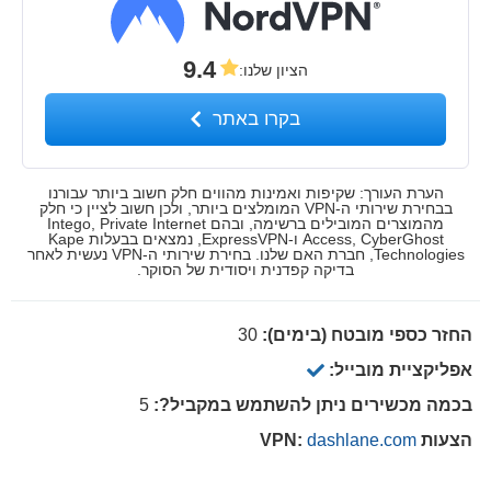
9.4
הציון שלנו
:
בקרו באתר
הערת העורך: שקיפות ואמינות מהווים חלק חשוב ביותר עבורנו
בבחירת שירותי ה-VPN המומלצים ביותר, ולכן חשוב לציין כי חלק
מהמוצרים המובילים ברשימה, ובהם Intego, Private Internet
Access, CyberGhost ו-ExpressVPN, נמצאים בבעלות Kape
Technologies, חברת האם שלנו. בחירת שירותי ה-VPN נעשית לאחר
בדיקה קפדנית ויסודית של הסוקר.
החזר כספי מובטח (בימים):
30
אפליקציית מובייל:
בכמה מכשירים ניתן להשתמש במקביל?:
5
הצעות VPN:
dashlane.com