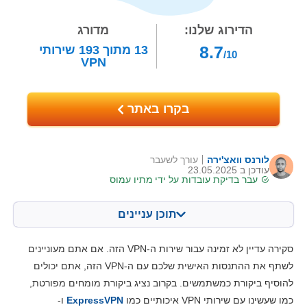
הדירוג שלנו:
מדורג
8.7
13
מתוך
193
שירותי
/10
VPN
בקרו באתר
לורנס וואצ'ירה
עורך לשעבר
עודכן ב 23.05.2025
עבר בדיקת עובדות על ידי
מתיו עמוס
תוכן עניינים
תוכן:
הציון שלנו:
סקירה עדיין לא זמינה עבור שירות ה-VPN הזה. אם אתם מעוניינים
מאפיינים מרכזיים
8.5
לשתף את ההתנסות האישית שלכם עם ה-VPN הזה, אתם יכולים
להוסיף ביקורת כמשתמשים. בקרוב נציג ביקורת מומחים מפורטת,
התקנה ואפליקציות
8.5
כמו שעשינו עם שירותי VPN איכותיים כמו
ExpressVPN
ו-