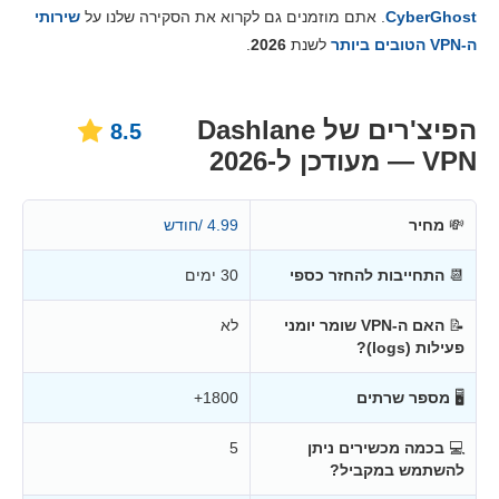
מחירים
8.5
CyberGhost
. אתם מוזמנים גם לקרוא את הסקירה שלנו על
שירותי
אמינות ותמיכה
7.5
ה-VPN הטובים ביותר
לשנת
2026
.
הפיצ'רים של Dashlane
8.5
VPN — מעודכן ל-2026
💸
מחיר
4.99 /חודש
📆
התחייבות להחזר כספי
30 ימים
📝
האם ה-VPN שומר יומני
לא
פעילות (logs)?
🖥
מספר שרתים
1800+
💻
בכמה מכשירים ניתן
5
להשתמש במקביל?