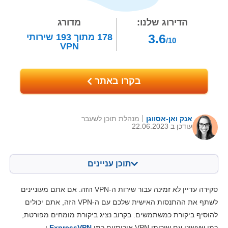
הדירוג שלנו:
מדורג
3.6
178
מתוך
193
שירותי
/10
VPN
בקרו באתר
אנק ואן-אסווגן
מנהלת תוכן לשעבר
עודכן ב 22.06.2023
תוכן עניינים
תוכן:
הציון שלנו:
סקירה עדיין לא זמינה עבור שירות ה-VPN הזה. אם אתם מעוניינים
מאפיינים מרכזיים
4.5
לשתף את ההתנסות האישית שלכם עם ה-VPN הזה, אתם יכולים
להוסיף ביקורת כמשתמשים. בקרוב נציג ביקורת מומחים מפורטת,
התקנה ואפליקציות
5.3
כמו שעשינו עם שירותי VPN איכותיים כמו
ExpressVPN
ו-