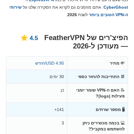
מחירים
6.0
CyberGhost
. אתם מוזמנים גם לקרוא את הסקירה שלנו על
שירותי
אמינות ותמיכה
3.3
ה-VPN הטובים ביותר
לשנת
2026
.
הפיצ'רים של FeatherVPN
4.5
— מעודכן ל-2026
💸
מחיר
4.95 USD/חודש
📆
התחייבות להחזר כספי
30 ימים
📝
האם ה-VPN שומר יומני
כן
פעילות (logs)?
🖥
מספר שרתים
141+
💻
בכמה מכשירים ניתן
3
להשתמש במקביל?