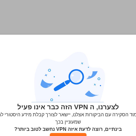
לצערנו, ה VPN הזה כבר אינו פעיל
בכמה מכשירים ניתן להשתמש במקביל?:
50
וד הסקירה עם הביקורות אצלנו, יישאר לצורך קבלת מידע היסטורי למ
הצעות VPN:
generousvpn.com
שמעוניין בכך
בינתיים, רוצה לדעת איזה VPN נחשב לטוב ביותר?