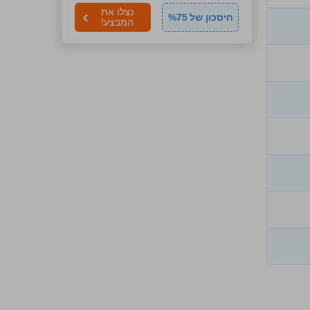
נצלו את
חיסכון של
75
%
המבצע!