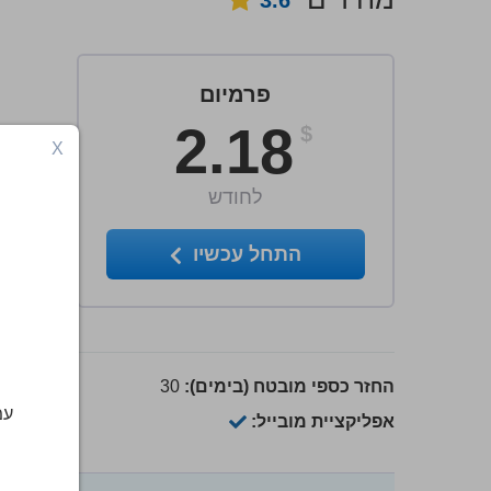
3.6
פרמיום
2.18
$
X
לחודש
התחל עכשיו
החזר כספי מובטח (בימים):
30
עמ
אפליקציית מובייל: