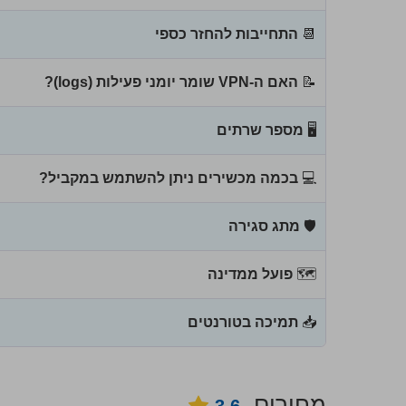
📆
התחייבות להחזר כספי
📝
האם ה-VPN שומר יומני פעילות (logs)?
🖥
מספר שרתים
💻
בכמה מכשירים ניתן להשתמש במקביל?
🛡
מתג סגירה
🗺
פועל ממדינה
📥
תמיכה בטורנטים
מחירים