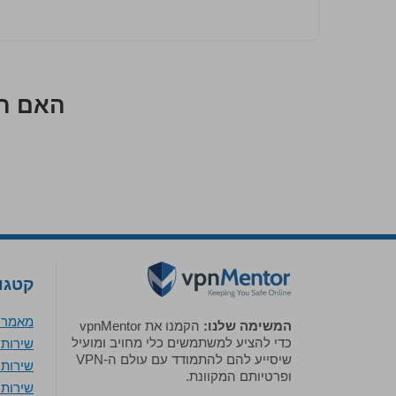
האם הב
קטגור
מאמר א
המשימה שלנו:
הקמנו את vpnMentor
כדי להציע למשתמשים כלי מחויב ומועיל
שירותי VPN מומלצים לווי
שיסייע להם להתמודד עם עולם ה-VPN
שירותי VPN מומלצים 
ופרטיותם המקוונת.
שירותי VPN מומלצים ל-