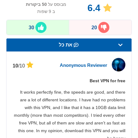
מבוסס על
50
ביקורות
6.4
ב 9 שפות
30
20
את כל
מהירות
Anonymous Reviewer
/10
10
סטרימינג
Best VPN for free
אבטחה
It works perfectly fine, the speeds are good, and there
שירות לקוחות
are a lot of different locations. I have had no problems
with this VPN, and I like that it has a 10GB data limit
monthly (more than most competitors). I tried every other
free VPN, but all of them are slow and aren't as fast as
this one. In my opinion, download this VPN and you will