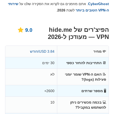
מחירים
9.6
CyberGhost
. אתם מוזמנים גם לקרוא את הסקירה שלנו על
שירותי
אמינות ותמיכה
9.2
ה-VPN הטובים ביותר
לשנת
2026
.
הפיצ'רים של hide.me
9.0
VPN — מעודכן ל-2026
💸
מחיר
3.84 USD/חודש
📆
התחייבות להחזר כספי
30 ימים
📝
האם ה-VPN שומר יומני
לא
פעילות (logs)?
🖥
מספר שרתים
2600+
💻
בכמה מכשירים ניתן
10
להשתמש במקביל?