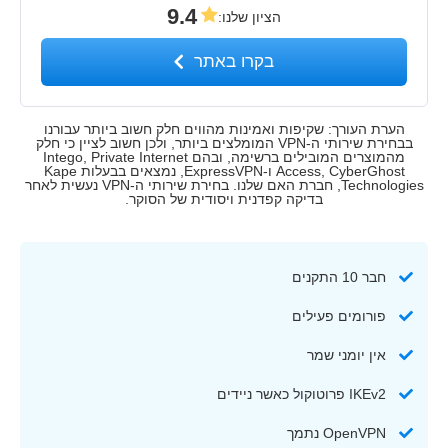
9.4
הציון שלנו
:
בקרו באתר
הערת העורך: שקיפות ואמינות מהווים חלק חשוב ביותר עבורנו
בבחירת שירותי ה-VPN המומלצים ביותר, ולכן חשוב לציין כי חלק
מהמוצרים המובילים ברשימה, ובהם Intego, Private Internet
Access, CyberGhost ו-ExpressVPN, נמצאים בבעלות Kape
Technologies, חברת האם שלנו. בחירת שירותי ה-VPN נעשית לאחר
בדיקה קפדנית ויסודית של הסוקר.
חבר 10 התקנים
פורומים פעילים
אין יומני שמר
IKEv2 פרוטוקול כאשר ניידים
OpenVPN נתמך