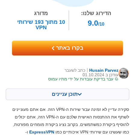
הדירוג שלנו:
מדורג
9.0
10
מתוך
193
שירותי
/10
VPN
בקרו באתר
Husain Parvez
כתב לשעבר
עודכן ב 01.10.2024
עבר בדיקת עובדות על ידי
מתיו עמוס
תוכן עניינים
תוכן:
הציון שלנו:
סקירה עדיין לא זמינה עבור שירות ה-VPN הזה. אם אתם מעוניינים
מאפיינים מרכזיים
9.0
לשתף את ההתנסות האישית שלכם עם ה-VPN הזה, אתם יכולים
להוסיף ביקורת כמשתמשים. בקרוב נציג ביקורת מומחים מפורטת,
התקנה ואפליקציות
9.2
כמו שעשינו עם שירותי VPN איכותיים כמו
ExpressVPN
ו-