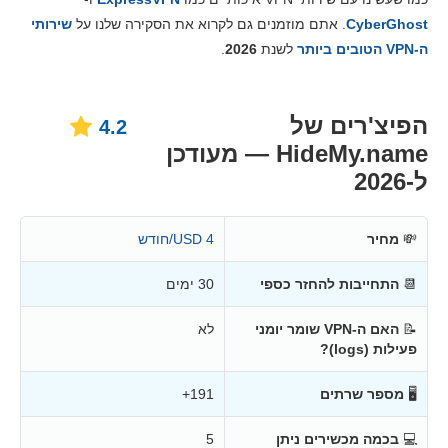
מחירים
7.6
CyberGhost
. אתם מוזמנים גם לקרוא את הסקירה שלנו על
שירותי
אמינות ותמיכה
6.3
ה-VPN הטובים ביותר
לשנת
2026
.
הפיצ'רים של
4.2
HideMy.name — מעודכן
ל-2026
💸
מחיר
4 USD/חודש
📆
התחייבות להחזר כספי
30 ימים
📝
האם ה-VPN שומר יומני
לא
פעילות (logs)?
🖥
מספר שרתים
191+
💻
בכמה מכשירים ניתן
5