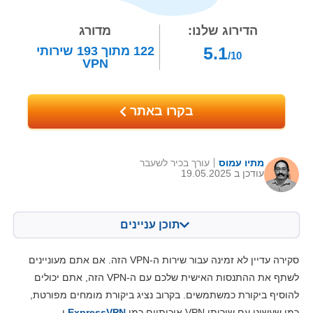
הדירוג שלנו:
מדורג
5.1
122
מתוך
193
שירותי
/10
VPN
בקרו באתר
מתיו עמוס
עורך בכיר לשעבר
עודכן ב 19.05.2025
תוכן עניינים
תוכן:
הציון שלנו:
סקירה עדיין לא זמינה עבור שירות ה-VPN הזה. אם אתם מעוניינים
מאפיינים מרכזיים
4.2
לשתף את ההתנסות האישית שלכם עם ה-VPN הזה, אתם יכולים
להוסיף ביקורת כמשתמשים. בקרוב נציג ביקורת מומחים מפורטת,
התקנה ואפליקציות
6.0
כמו שעשינו עם שירותי VPN איכותיים כמו
ExpressVPN
ו-