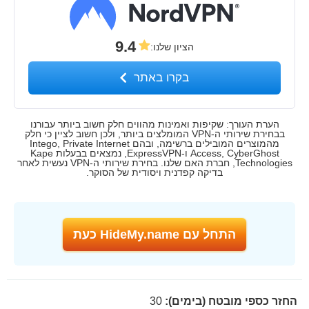
9.4
הציון שלנו
:
בקרו באתר
הערת העורך: שקיפות ואמינות מהווים חלק חשוב ביותר עבורנו
בבחירת שירותי ה-VPN המומלצים ביותר, ולכן חשוב לציין כי חלק
מהמוצרים המובילים ברשימה, ובהם Intego, Private Internet
Access, CyberGhost ו-ExpressVPN, נמצאים בבעלות Kape
Technologies, חברת האם שלנו. בחירת שירותי ה-VPN נעשית לאחר
בדיקה קפדנית ויסודית של הסוקר.
התחל עם HideMy.name כעת
החזר כספי מובטח (בימים):
30