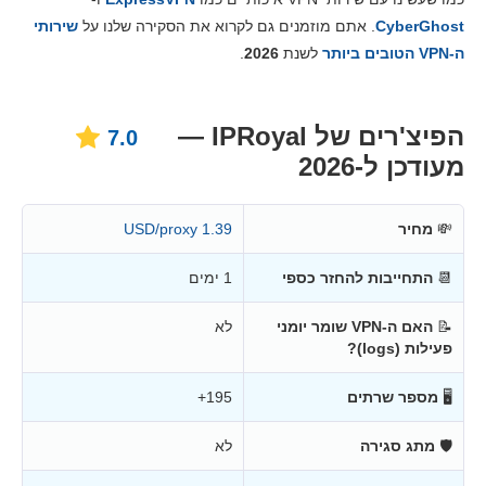
מחירים
2.8
CyberGhost
. אתם מוזמנים גם לקרוא את הסקירה שלנו על
שירותי
אמינות ותמיכה
4.8
ה-VPN הטובים ביותר
לשנת
2026
.
הפיצ'רים של IPRoyal —
7.0
מעודכן ל-2026
💸
מחיר
1.39 USD/proxy
📆
התחייבות להחזר כספי
1 ימים
📝
האם ה-VPN שומר יומני
לא
פעילות (logs)?
🖥
מספר שרתים
195+
🛡
מתג סגירה
לא