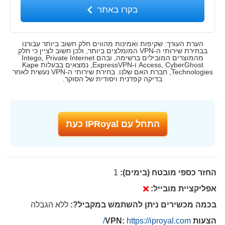
בקרו באתר
הערת העורך: שקיפות ואמינות מהווים חלק חשוב ביותר עבורנו
בבחירת שירותי ה-VPN המומלצים ביותר, ולכן חשוב לציין כי חלק
מהמוצרים המובילים ברשימה, ובהם Intego, Private Internet
Access, CyberGhost ו-ExpressVPN, נמצאים בבעלות Kape
Technologies, חברת האם שלנו. בחירת שירותי ה-VPN נעשית לאחר
בדיקה קפדנית ויסודית של הסוקר.
התחל עם IPRoyal כעת
החזר כספי מובטח (בימים):
1
אפליקציית מובייל:
בכמה מכשירים ניתן להשתמש במקביל?:
ללא הגבלה
הצעות VPN:
https://iproyal.com/