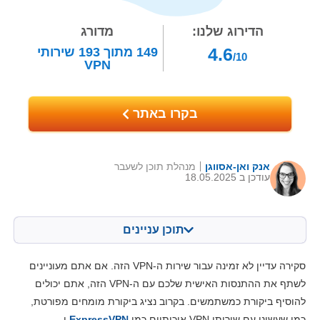
הדירוג שלנו:
מדורג
4.6
149
מתוך
193
שירותי
/10
VPN
בקרו באתר
אנק ואן-אסווגן
מנהלת תוכן לשעבר
עודכן ב 18.05.2025
תוכן עניינים
תוכן:
הציון שלנו:
סקירה עדיין לא זמינה עבור שירות ה-VPN הזה. אם אתם מעוניינים
מאפיינים מרכזיים
7.0
לשתף את ההתנסות האישית שלכם עם ה-VPN הזה, אתם יכולים
להוסיף ביקורת כמשתמשים. בקרוב נציג ביקורת מומחים מפורטת,
התקנה ואפליקציות
6.8
כמו שעשינו עם שירותי VPN איכותיים כמו
ExpressVPN
ו-