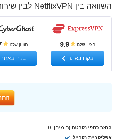
השוואה בין NetflixVPN לבין שירותי ה-VPN המובילים
7
9.9
הציון שלנו
:
הציון שלנו
:
בקרו באתר
בקרו באתר
התחל עם N
החזר כספי מובטח (בימים):
0
אפליקציית מובייל: