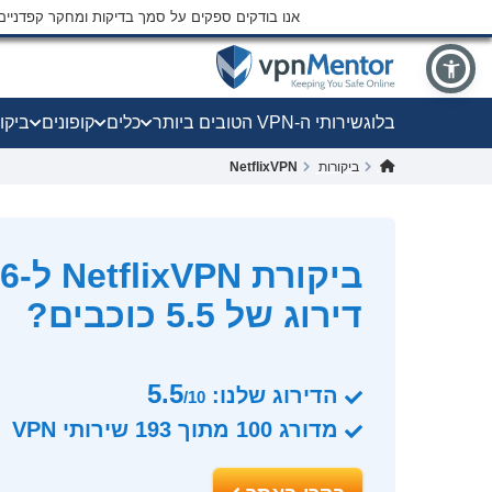
אנו בודקים ספקים על סמך בדיקות ומחקר קפדני
בלוג
שירותי ה-VPN הטובים ביותר
כלים
קופונים
ביקו
ביקורות
NetflixVPN
דירוג של 5.5 כוכבים?
5.5
הדירוג שלנו:
/10
מדורג
100
מתוך
193
שירותי VPN