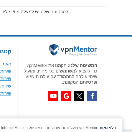
לסרטונים שלנו יש למעלה מ-5 מיליון צפיות ביוטיוב!
קטגור
מאמר א
המשימה שלנו:
הקמנו את vpnMentor
כדי להציע למשתמשים כלי מחויב ומועיל
שירותי VPN מומלצים לווי
שיסייע להם להתמודד עם עולם ה-VPN
שירותי VPN מומלצים 
ופרטיותם המקוונת.
שירותי VPN מומלצים ל-
שירותי VPN מומלצים לאנדר
גילוי נאות:
vpnMentor פועל תחת אותה חברת אם של Holiday.com, ExpressVPN, CyberGhost, and Private Internet Access.