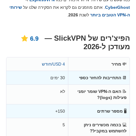
מחירים
9.6
CyberGhost
. אתם מוזמנים גם לקרוא את הסקירה שלנו על
שירותי
אמינות ותמיכה
7.8
ה-VPN הטובים ביותר
לשנת
2026
.
הפיצ'רים של SlickVPN —
6.9
מעודכן ל-2026
💸
מחיר
4 USD/חודש
📆
התחייבות להחזר כספי
30 ימים
📝
האם ה-VPN שומר יומני
לא
פעילות (logs)?
🖥
מספר שרתים
150+
💻
בכמה מכשירים ניתן
5
להשתמש במקביל?