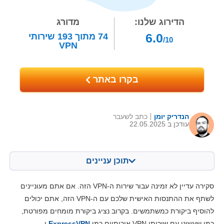
הדירוג שלנו:
מדורג
6.0
74
מתוך
193
שירותי
/10
VPN
בקרו באתר
הנדריק יומן
כתב לשעבר
עודכן ב 22.05.2025
תוכן עניינים
תוכן:
הציון שלנו:
סקירה עדיין לא זמינה עבור שירות ה-VPN הזה. אם אתם מעוניינים
מאפיינים מרכזיים
6.9
לשתף את ההתנסות האישית שלכם עם ה-VPN הזה, אתם יכולים
להוסיף ביקורת כמשתמשים. בקרוב נציג ביקורת מומחים מפורטת,
התקנה ואפליקציות
8.0
כמו שעשינו עם שירותי VPN איכותיים כמו
ExpressVPN
ו-