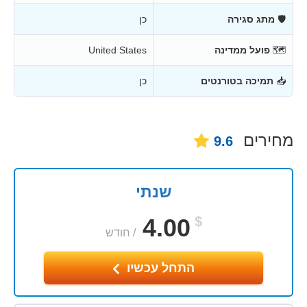
🛡
מתג סגירה
כן
🗺
פועל ממדינה
United States
📥
תמיכה בטורנטים
כן
מחירים
9.6
שנתי
4.00
$
/
חודש
התחל עכשיו