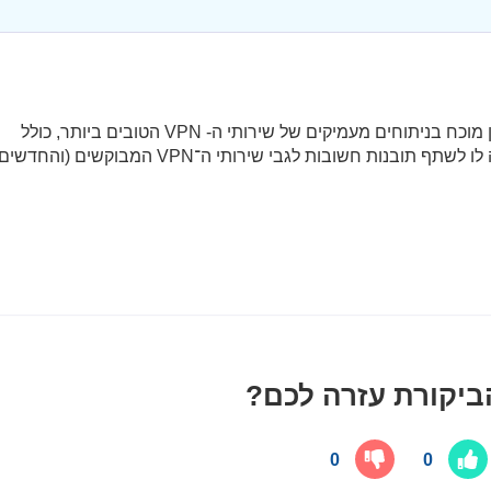
מת'יו הוא כותב ועורך לשעבר ב- vpnMentor עם ניסיון מוכח בניתוחים מעמיקים של שירותי ה- VPN הטובים ביותר, כולל
ExpressVPN ו־CyberGhost. המומחיות שלו אפשרה לו לשתף תובנות חשובות לגבי שירותי ה־VPN המבוקשים (והחד
יקורת עזרה לכם?
0
0