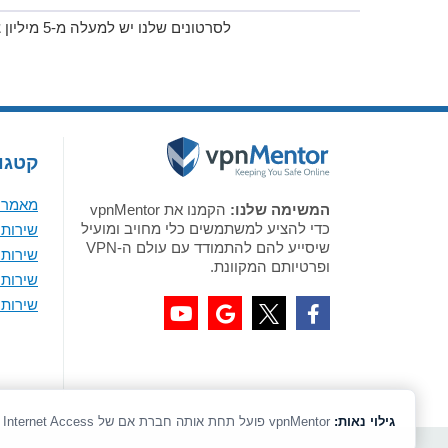
לסרטונים שלנו יש למעלה מ-5 מיליון צפיות ביוטיוב!
קטגור
מאמר א
המשימה שלנו:
הקמנו את vpnMentor
כדי להציע למשתמשים כלי מחויב ומועיל
שירותי VPN מומלצים לווי
שיסייע להם להתמודד עם עולם ה-VPN
שירותי VPN מומלצים 
ופרטיותם המקוונת.
שירותי VPN מומלצים ל-
שירותי VPN מומלצים לאנדר
גילוי נאות:
vpnMentor פועל תחת אותה חברת אם של Holiday.com, ExpressVPN, CyberGhost, and Private Internet Access.