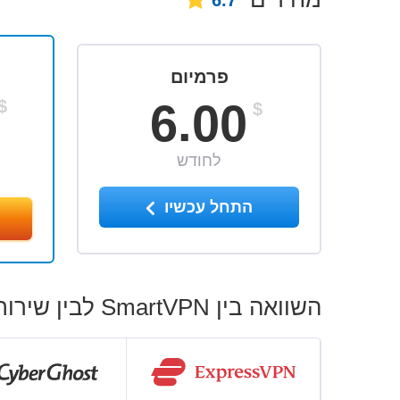
6.7
פרמיום
6.00
$
$
לחודש
התחל עכשיו
השוואה בין SmartVPN לבין שירותי ה-VPN המובילים