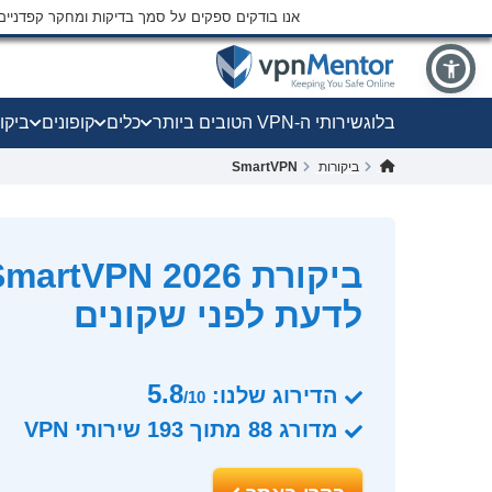
אנו בודקים ספקים על סמך בדיקות ומחקר קפדני
בלוג
שירותי ה-VPN הטובים ביותר
כלים
קופונים
ביקו
ביקורות
SmartVPN
לדעת לפני שקונים
5.8
הדירוג שלנו:
/10
מדורג
88
מתוך
193
שירותי VPN