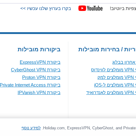
בקרו בערוץ שלנו עכשיו >>
יות / בחירות מובילות
ביקורות מובילות
חרון בבלוג
ביקורת ExpressVPN
נדוס
ביקורת CyberGhost VPN
למק
ביקורת Proton VPN
iOS
ביקורת Private Internet Access
ואיד
ביקורת IPVanish VPN
למידע נוסף
© 2026 vpnMentor | כל הזכויות שמורות