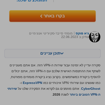
המומלצים שלנו.
בקרו באתר
גיא פוקס
מומחי סייבר-סקיוריטי אנונימיים
עודכן ב 22.06.2023
תוכן עניינים
תוכן:
הציון שלנו:
סקירה עדיין לא זמינה עבור שירות ה-VPN הזה. אם אתם מעוניינים
מאפיינים מרכזיים
8.2
לשתף את ההתנסות האישית שלכם עם ה-VPN הזה, אתם יכולים
להוסיף ביקורת כמשתמשים. בקרוב נציג ביקורת מומחים מפורטת,
התקנה ואפליקציות
8.6
כמו שעשינו עם שירותי VPN איכותיים כמו
ExpressVPN
ו-
מחירים
6.6
CyberGhost
. אתם מוזמנים גם לקרוא את הסקירה שלנו על
שירותי
אמינות ותמיכה
8.4
ה-VPN הטובים ביותר
לשנת
2026
.