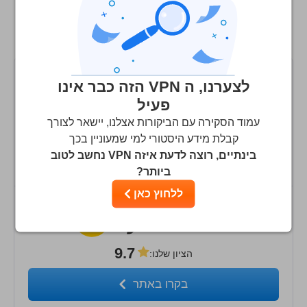
אבטחה
השוואה בין TuVPN לבין שירותי ה-VPN
שירות לקוחות
המובילים
לצערנו, ה VPN הזה כבר אינו
פעיל
9.9
עמוד הסקירה עם הביקורות אצלנו, יישאר לצורך
הציון שלנו
:
קבלת מידע היסטורי למי שמעוניין בכך
בקרו באתר
בינתיים, רוצה לדעת איזה VPN נחשב לטוב
ביותר?
ללחוץ כאן
9.7
הציון שלנו
:
בקרו באתר