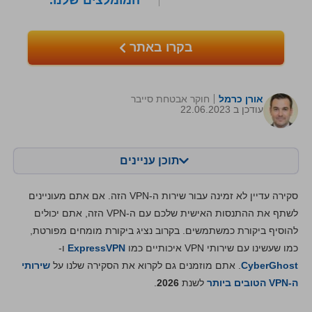
המומלצים שלנו.
בקרו באתר
אורן כרמל
חוקר אבטחת סייבר
עודכן ב 22.06.2023
תוכן עניינים
תוכן:
הציון שלנו:
סקירה עדיין לא זמינה עבור שירות ה-VPN הזה. אם אתם מעוניינים
מאפיינים מרכזיים
8.3
לשתף את ההתנסות האישית שלכם עם ה-VPN הזה, אתם יכולים
להוסיף ביקורת כמשתמשים. בקרוב נציג ביקורת מומחים מפורטת,
התקנה ואפליקציות
8.9
כמו שעשינו עם שירותי VPN איכותיים כמו
ExpressVPN
ו-
מחירים
6.0
CyberGhost
. אתם מוזמנים גם לקרוא את הסקירה שלנו על
שירותי
אמינות ותמיכה
8.5
ה-VPN הטובים ביותר
לשנת
2026
.