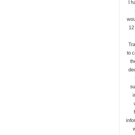
I h
wou
12
Tra
to 
th
dec
su
i
info
w