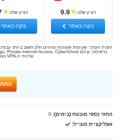
7
9.9
הציון שלנו
:
הציון שלנו
:
בקרו באתר
בקרו באתר
שירותי ה-VPN נעשית לאחר בדיקה קפדנית ויסודית של הסוקר.
התחל עם ker
החזר כספי מובטח (בימים):
0
אפליקציית מובייל: