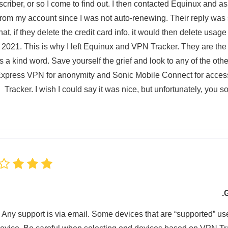
criber, or so I come to find out. I then contacted Equinux and a
from my account since I was not auto-renewing. Their reply wa
hat, if they delete the credit card info, it would then delete us
 2021. This is why I left Equinux and VPN Tracker. They are the 
is a kind word. Save yourself the grief and look to any of the othe
xpress VPN for anonymity and Sonic Mobile Connect for acce
Tracker. I wish I could say it was nice, but unfortunately, you
G
Any support is via email. Some devices that are “supported” us