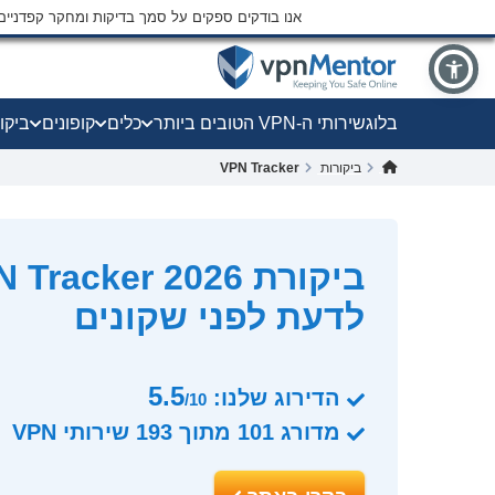
אנו בודקים ספקים על סמך בדיקות ומחקר קפדני
בלוג
שירותי ה-VPN הטובים ביותר
כלים
קופונים
ביקו
ביקורות
VPN Tracker
לדעת לפני שקונים
5.5
הדירוג שלנו:
/10
מדורג
101
מתוך
193
שירותי VPN