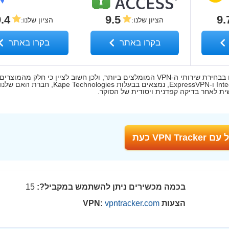
.4
9.5
9.
הציון שלנו
:
הציון שלנו
:
בקרו באתר
בקרו באתר
הערת העורך: שקיפות ואמינות מהווים חלק חשוב ביותר עבורנו בבחירת שירותי ה-VPN המומלצים ביותר, ולכן חשוב לציין כי
ברשימה, ובהם Intego, Private Internet Access, CyberGhost ו-ExpressVPN, נמצאים בבעלות s
VPN Trac כעת
בכמה מכשירים ניתן להשתמש במקביל?:
15
הצעות VPN:
vpntracker.com