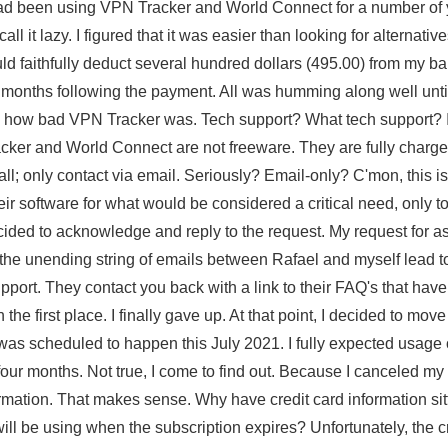
ad been using VPN Tracker and World Connect for a number of y
call it lazy. I figured that it was easier than looking for altern
ld faithfully deduct several hundred dollars (495.00) from my bank
 months following the payment. All was humming along well until
how bad VPN Tracker was. Tech support? What tech support? It
cker and World Connect are not freeware. They are fully charge
call; only contact via email. Seriously? Email-only? C'mon, this i
eir software for what would be considered a critical need, only t
ided to acknowledge and reply to the request. My request for a
the unending string of emails between Rafael and myself lead t
pport. They contact you back with a link to their FAQ's that hav
n the first place. I finally gave up. At that point, I decided to
was scheduled to happen this July 2021. I fully expected usage
four months. Not true, I come to find out. Because I canceled my
rmation. That makes sense. Why have credit card information si
ill be using when the subscription expires? Unfortunately, the c