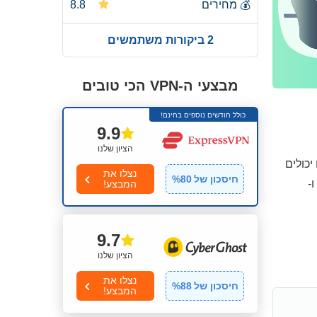
💰
מחירים
8.8
2 ביקורות משתמשים
מבצעי ה-VPN הכי טובים
כולל חודשים נוספים בחינם!
9.9
הציון שלנו
 ההתנסות האישית שלכם עם ה-VPN הזה, אתם יכולים
נצלו את
חיסכון של
80
%
ו-
המבצע!
9.7
הציון שלנו
נצלו את
חיסכון של
88
%
המבצע!