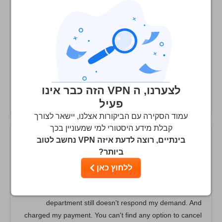
locked in. Charged my account for another year's
subscription without notifying me or my consent. When I
reached out to customer service I got some generic
responses and then they stopped responding. Also has
never worked with Netflix on any of their 'dedicated
Netflix' servers so it's not even useful. Basically don't trust
this company with your internet privacy, let alone your
לצערנו, ה VPN הזה כבר אינו
payment details because they are dodgy.
פעיל
עמוד הסקירה עם הביקורות אצלנו, יישאר לצורך
קבלת מידע היסטורי למי שמעוניין בכך
בינתיים, רוצה לדעת איזה VPN נחשב לטוב
VPNareaisTheBest
/10
2
ביותר?
ללחוץ כאן
The worst VPN ever
I asked for cancellation 38 days before. But the billing
department still doesn't respond my demand. And
charged my payment. You can't find any option to cancel