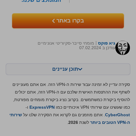
המומלצים שלנו.
בקרו באתר
גיא פוקס
מומחי סייבר-סקיוריטי אנונימיים
עודכן ב 07.02.2024
תוכן עניינים
תוכן:
הציון שלנו:
סקירה עדיין לא זמינה עבור שירות ה-VPN הזה. אם אתם מעוניינים
מאפיינים מרכזיים
8.4
לשתף את ההתנסות האישית שלכם עם ה-VPN הזה, אתם יכולים
להוסיף ביקורת כמשתמשים. בקרוב נציג ביקורת מומחים מפורטת,
התקנה ואפליקציות
8.5
כמו שעשינו עם שירותי VPN איכותיים כמו
ExpressVPN
ו-
מחירים
6.0
CyberGhost
. אתם מוזמנים גם לקרוא את הסקירה שלנו על
שירותי
אמינות ותמיכה
8.3
ה-VPN הטובים ביותר
לשנת
2026
.