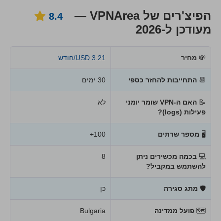
הפיצ'רים של VPNArea —
8.4
מעודכן ל-2026
💸
מחיר
3.21 USD/חודש
📆
התחייבות להחזר כספי
30 ימים
📝
האם ה-VPN שומר יומני
לא
פעילות (logs)?
🖥
מספר שרתים
100+
💻
בכמה מכשירים ניתן
8
להשתמש במקביל?
🛡
מתג סגירה
כן
🗺
פועל ממדינה
Bulgaria