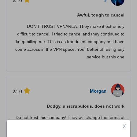
/10
2
סטרימינג
Awful, tough to cancel
אבטחה
DON'T TRUST VPNAREA. They make it extremely
שירות לקוחות
difficult to cancel. I tried to cancel and they continued to
keep billing me. This is as fraudulent company as I have
come across in the VPN space. Your better off using any
service but this one.
Morgan
/10
2
Dodgy, unscrupulous, does not work
Do not trust this company! They will change the terms of
service on you (which is well within their rights) but not
X
bother to inform you once you're a paying member and