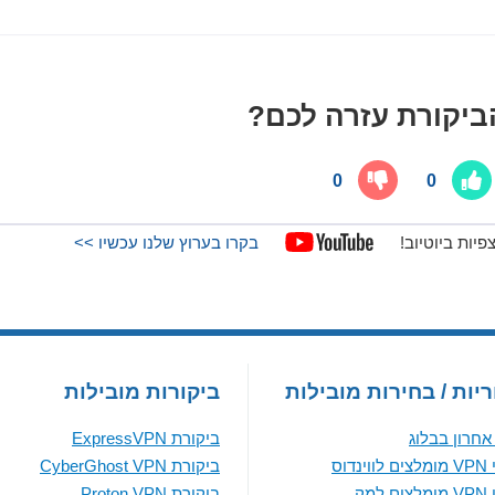
יקורת עזרה לכם?
0
0
בקרו בערוץ שלנו עכשיו >>
יות / בחירות מובילות
ביקורות מובילות
חרון בבלוג
ביקורת ExpressVPN
נדוס
ביקורת CyberGhost VPN
למק
ביקורת Proton VPN