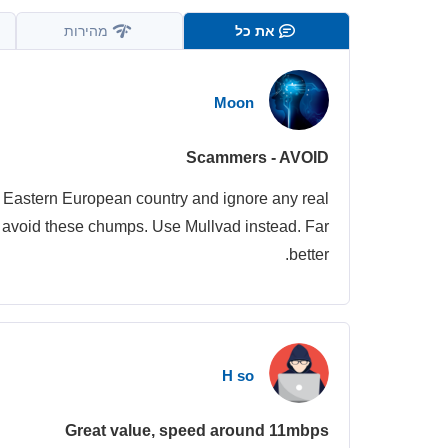
את כל
מהירות
Moon
Scammers - AVOID
y Eastern European country and ignore any real
y, avoid these chumps. Use Mullvad instead. Far
better.
H so
Great value, speed around 11mbps