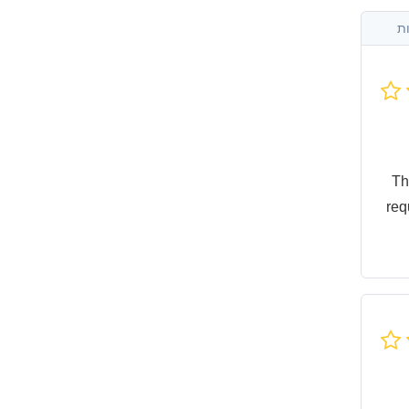
ת
Th
req