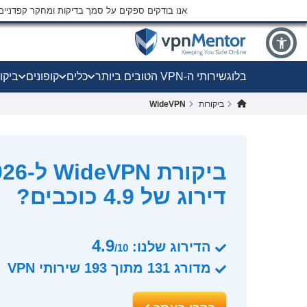
אנו בודקים ספקים על סמך בדיקות ומחקר קפדני
בלוג
שירותי ה-VPN הטובים ביותר
כלים
קופונים
ביקו
ביקורות
WideVPN
דירוג של 4.9 כוכבים?
4.9
הדירוג שלנו:
/10
מדורג
131
מתוך
193
שירותי VPN