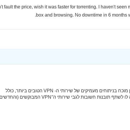
t fault the price, wish it was faster for torrenting. I haven't se
box and browsing. No downtime in 6 months w
מת'יו הוא כותב ועורך לשעבר ב- vpnMentor עם ניסיון מוכח בניתוחים מעמיקים של שירותי ה- VPN הטובים ביותר, כולל
ExpressVPN ו־CyberGhost. המומחיות שלו אפשרה לו לשתף תובנות חשובות לגבי שירותי ה־VPN המבוקשים (והחד