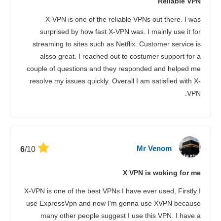
Reliable VPN
אבטחה
X-VPN is one of the reliable VPNs out there. I was
שירות לקוחות
surprised by how fast X-VPN was. I mainly use it for
streaming to sites such as Netflix. Customer service is
alsso great. I reached out to costumer support for a
couple of questions and they responded and helped me
resolve my issues quickly. Overall I am satisfied with X-
VPN.
Mr Venom
/10
6
X VPN is woking for me
X-VPN is one of the best VPNs I have ever used, Firstly I
use ExpressVpn and now I'm gonna use XVPN because
many other people suggest I use this VPN. I have a