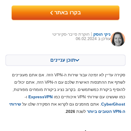
בקרו באתר
ניקי הוסק
חוקרת סייבר-סקיוריטי
עודכן ב 06.02.2024
תוכן עניינים
תוכן:
הציון שלנו:
סקירה עדיין לא זמינה עבור שירות ה-VPN הזה. אם אתם מעוניינים
מאפיינים מרכזיים
4.4
לשתף את ההתנסות האישית שלכם עם ה-VPN הזה, אתם יכולים
להוסיף ביקורת כמשתמשים. בקרוב נציג ביקורת מומחים מפורטת,
התקנה ואפליקציות
6.0
כמו שעשינו עם שירותי VPN איכותיים כמו
ExpressVPN
ו-
מחירים
8.4
CyberGhost
. אתם מוזמנים גם לקרוא את הסקירה שלנו על
שירותי
אמינות ותמיכה
6.3
ה-VPN הטובים ביותר
לשנת
2026
.