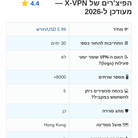
הפיצ'רים של X-VPN —
4.4
מעודכן ל-2026
💸
מחיר
5.99 USD/חודש
📆
התחייבות להחזר כספי
30 ימים
📝
האם ה-VPN שומר יומני
לא
פעילות (logs)?
🖥
מספר שרתים
8000+
💻
בכמה מכשירים ניתן
5
להשתמש במקביל?
🛡
מתג סגירה
כן
🗺
פועל ממדינה
Hong Kong