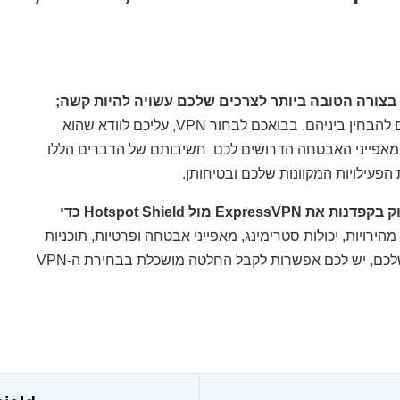
בטח מצאתם הרבה מידע באינטרנט שלא עוזר לכם להבחין ביניהם. בבואכם לבחור VPN, עליכם לוודא שהוא
אפייני האבטחה הדרושים לכם. חשיבותם של הדברים הללו
פעילויות המקוונות שלכם ובטיחותן.
הצוות שלי ואני לקחנו את הזמן כדי לבדוק בקפדנות את ExpressVPN מול Hotspot Shield כדי
הירויות, יכולות סטרימינג, מאפייני אבטחה ופרטיות, תוכניות
תמחור ועוד. מכאן, לא משנה מה סדר העדיפויות שלכם, יש לכם אפשרות לקבל החלטה מושכלת בבחירת ה-VPN