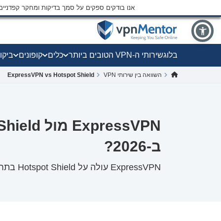
אנו בודקים ספקים על סמך בדיקות ומחקר קפדני
בלוג
שירותי ה-VPN הטובים ביותר
כלים
קופונים
ביקו
השוואה בין שירותי VPN
ExpressVPN vs Hotspot Shield
ב-2026?
ExpressVPN עולה על Hotspot Shield בתחומים מרכזיים, עם ציון של 9.9/10