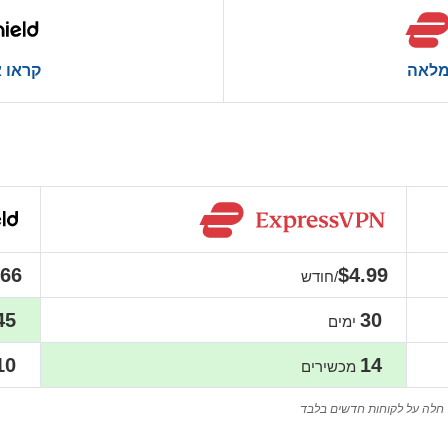
מלאה
קראו 
.66
$4.99
/חודש
45
30
ימים
10
14
מכשירים