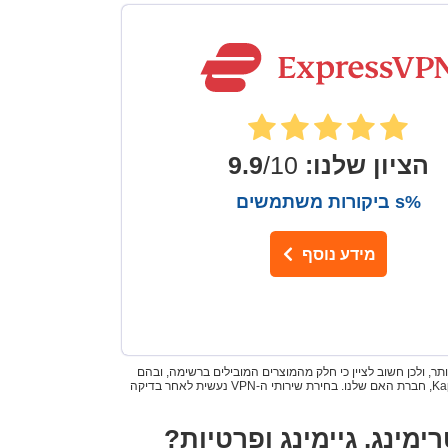
הציון שלנו
:
9.9
/10
%s ביקורות משתמשים
מידע נוסף
 מהווים חלק חשוב ביותר עבורנו בבחירת שירותי ה-VPN המומלצים ביותר, ולכן חשוב לציין כי חלק מהמוצרים המובילים ברשימה, ובהם
Intego, Private Internet Access, CyberGhost ו-ExpressVPN, נמצאים בבעלות Kape Technologies, חברת האם שלנו. בחירת שירותי ה-VPN נעשית לאחר בדיקה