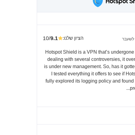
/10
9.1
הציון שלנו
:
 לשעבר
Hotspot Shield is a VPN that’s undergone
dealing with several controversies, it ove
is under new management. So, has it gotte
I tested everything it offers to see if H
fully explored its logging policy and found o
pr