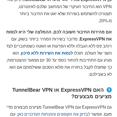
VPN הוא החיבור העיקרי של המחשב שלכם לאינטרנט,
תצטרכו להשתמש בשירות שלא יאט את החיבור ביותר
מ-20%.
אם מהירות החיבור חשובה לכם, ההמלצה שלי היא לנסות
את ExpressVPN.
מדובר בשירות המהיר ביותר בשוק, עם
רוחב פס ללא הגבלה וללא הפרעות או האטה כשמחוברים לצד
השני של העולם. תוכלו
לנסות את השירות ללא סיכון
. הוא
מגיע עם התחייבות להחזר כספי עד 30 יום ממועד ההצטרפות,
כך שתוכלו לקבל בחזרה את מלוא הסכום ששילמתם אם הוא
לא בשבילכם.
האם ExpressVPN או TunnelBear VPN
מציעים מבצעים?
גם ExpressVPN וגם TunnelBear VPN מציעים מבצעים מדי
פעם. אפשר
לבדוק את הקופונים וההנחות העדכניים כאן
. עם