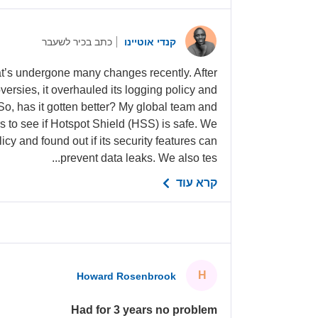
קנדי אוטיינו
כתב בכיר לשעבר
at’s undergone many changes recently. After
versies, it overhauled its logging policy and
, has it gotten better? My global team and
ers to see if Hotspot Shield (HSS) is safe. We
licy and found out if its security features can
prevent data leaks. We also tes...
קרא עוד
H
Howard Rosenbrook
Had for 3 years no problem