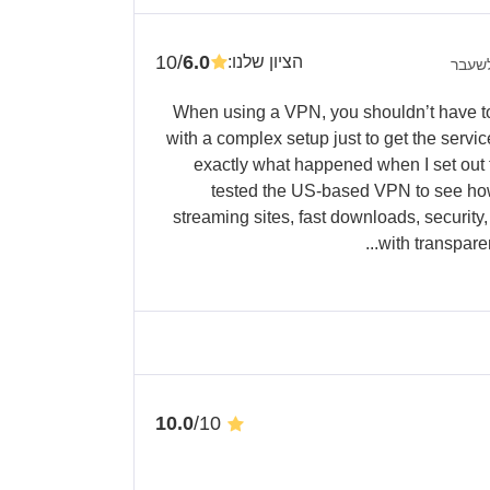
/10
6.0
הציון שלנו
:
לשעבר
When using a VPN, you shouldn’t have to
with a complex setup just to get the servi
exactly what happened when I set out t
tested the US-based VPN to see how e
streaming sites, fast downloads, security,
with transparent
/10
10.0