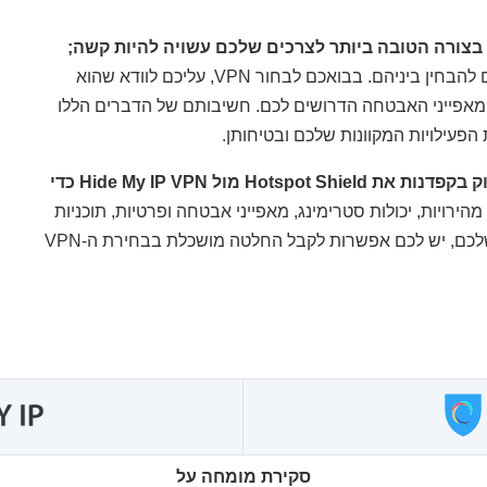
בטח מצאתם הרבה מידע באינטרנט שלא עוזר לכם להבחין ביניהם. בבואכם לבחור VPN, עליכם לוודא שהוא
אפייני האבטחה הדרושים לכם. חשיבותם של הדברים הללו
פעילויות המקוונות שלכם ובטיחותן.
הצוות שלי ואני לקחנו את הזמן כדי לבדוק בקפדנות את Hotspot Shield מול Hide My IP VPN כדי
הירויות, יכולות סטרימינג, מאפייני אבטחה ופרטיות, תוכניות
תמחור ועוד. מכאן, לא משנה מה סדר העדיפויות שלכם, יש לכם אפשרות לקבל החלטה מושכלת בבחירת ה-VPN
סקירת מומחה על