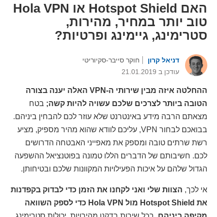
האם Hotspot Shield או Hola VPN
טוב יותר במחיר, מהירות,
סטרימינג, גיימינג ופרטיות?
דניאל קרון
חוקר סייבר-סקיוריטי
עודכן ב 21.01.2019
ההחלטה איזה מבין שירותי ה-VPN האלה יענה בצורה
הטובה ביותר לצרכים שלכם עשויה להיות קשה;
בטח
מצאתם הרבה מידע באינטרנט שלא עוזר לכם להבחין ביניהם.
בבואכם לבחור VPN, עליכם לוודא שהוא מהיר מספיק, מציע
רשת שרתים טובה ומספק את מאפייני האבטחה הדרושים
לכם. חשיבותם של הדברים הללו טמונה בפוטנציאל ההשפעה
הגדול שלהם על איכות הפעילויות המקוונות שלכם ובטיחותן.
אי לכך,
הצוות שלי ואני לקחנו את הזמן כדי לבדוק בקפדנות
את Hotspot Shield מול Hola VPN כדי לספק השוואה
מקיפה ביניהם.
בכל שירות בדקנו מהירויות, יכולות סטרימינג,