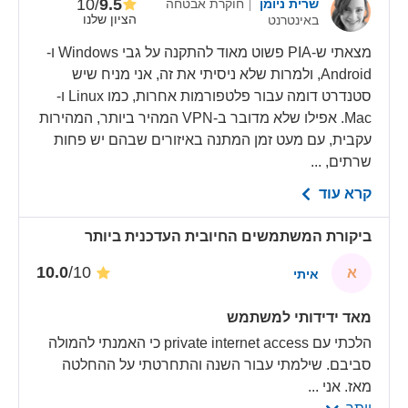
/10
9.5
שרית ניומן
חוקרת אבטחה
הציון שלנו
באינטרנט
מצאתי ש-PIA פשוט מאוד להתקנה על גבי Windows ו-
Android, ולמרות שלא ניסיתי את זה, אני מניח שיש
סטנדרט דומה עבור פלטפורמות אחרות, כמו Linux ו-
Mac. אפילו שלא מדובר ב-VPN המהיר ביותר, המהירות
עקבית, עם מעט זמן המתנה באיזורים שבהם יש פחות
שרתים, ...
קרא עוד
ביקורת המשתמשים החיובית העדכנית ביותר
/10
10.0
א
איתי
מאד ידידותי למשתמש
הלכתי עם private internet access כי האמנתי להמולה
סביבם. שילמתי עבור השנה והתחרטתי על ההחלטה
מאז. אני
...