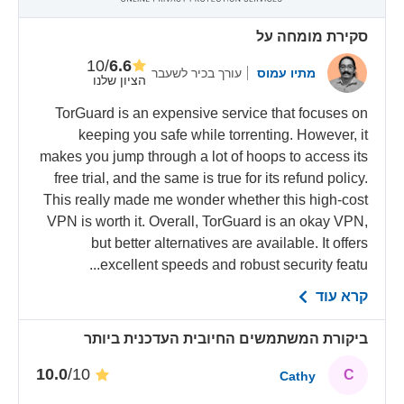
סקירת מומחה על
/10
6.6
מתיו עמוס
עורך בכיר לשעבר
הציון שלנו
TorGuard is an expensive service that focuses on
keeping you safe while torrenting. However, it
makes you jump through a lot of hoops to access its
free trial, and the same is true for its refund policy.
This really made me wonder whether this high-cost
VPN is worth it. Overall, TorGuard is an okay VPN,
but better alternatives are available. It offers
excellent speeds and robust security featu...
קרא עוד
ביקורת המשתמשים החיובית העדכנית ביותר
/10
10.0
C
Cathy