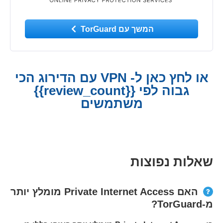
המשך עם TorGuard
או לחץ כאן ל- VPN עם הדירוג הכי
גבוה לפי {{review_count}}
משתמשים
שאלות נפוצות
האם Private Internet Access מומלץ יותר
מ-TorGuard?