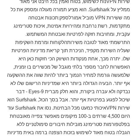
שירות VPNנוח לשימוש, בטוח ואמין בכל היבט אני מאוד
ממליץ על Surfshark. הוא מציע תמורה מעולה ומספק את כל
מה ששירות VPN מוביל אמורלספק:תכונות אבטחה
מתקדמות, רשת נרחבת ומהירויות אמינות, איכות סטרימינג
עקבית, ומחויבות חזקה לפרטיות ואבטחת המשתמש.
התרשמתי מאוד לטובה משירותהלקוחות ומרמת השקיפות
שעליה השירות מקפיד, הניכרת תוך קריאת מדיניות הפרטיות
שלו. יתרה מכך, אחת מנקודות השיווק הכי חזקות כאן היא
האפשרות לחבר מספר בלתי מוגבל של מכשירים בו זמנית,
שלמעשה גורמת למחיר הנמוך ביותר להיות שווה את ההשקעה
אף יותר. הבעיה הגדולה ביותר היא שמדיניות הרישום שלו לא
נבדקה ולא עברה ביקורת, והוא חלק מברית 9-Eyes - דבר
שיכול לפגוע בפרטיות אף יותר. אבל בסך הכול, Surfshark הוא
שירות VPNאיכותי כמעט מכל הבחינות. נסו את Surfshark עוד
היום 4,500 שרתים ב-100 מיקומים מאפשר צפייה מאובטחת
בפלטפורמות סטרימינג מובילות חיבורים סימולטניים ללא
הגבלה בטוח מאוד לשימוש בזכות הצפנה ברמה באית מדיניות