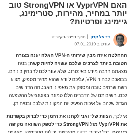
האם VyprVPN או StrongVPN טוב
יותר במחיר, מהירות, סטרימינג,
גיימינג ופרטיות?
דניאל קרון
חוקר סייבר-סקיוריטי
עודכן ב 07.01.2019
ההחלטה איזה מבין שירותי ה-VPN האלה יענה בצורה
הטובה ביותר לצרכים שלכם עשויה להיות קשה;
בטח
מצאתם הרבה מידע באינטרנט שלא עוזר לכם להבחין ביניהם.
בבואכם לבחור VPN, עליכם לוודא שהוא מהיר מספיק, מציע
רשת שרתים טובה ומספק את מאפייני האבטחה הדרושים
לכם. חשיבותם של הדברים הללו טמונה בפוטנציאל ההשפעה
הגדול שלהם על איכות הפעילויות המקוונות שלכם ובטיחותן.
אי לכך,
הצוות שלי ואני לקחנו את הזמן כדי לבדוק בקפדנות
את VyprVPN מול StrongVPN כדי לספק השוואה מקיפה
ביניהם.
בכל שירות בדקנו מהירויות, יכולות סטרימינג, מאפייני