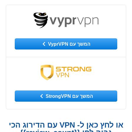
המשך עם VyprVPN
המשך עם StrongVPN
או לחץ כאן ל- VPN עם הדירוג הכי