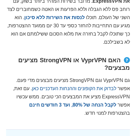
את ExpressVPN.
מדובר בשירות המהיר ביותר בשוק, עם
רוחב פס ללא הגבלה וללא הפרעות או האטה כשמחוברים לצד
השני של העולם. תוכלו
לנסות את השירות ללא סיכון
. הוא
מגיע עם התחייבות להחזר כספי עד 30 יום ממועד ההצטרפות,
כך שתוכלו לקבל בחזרה את מלוא הסכום ששילמתם אם הוא
לא בשבילכם.
האם VyprVPN או StrongVPN מציעים
מבצעים?
גם VyprVPN וגם StrongVPN מציעים מבצעים מדי פעם.
אפשר
לבדוק את הקופונים וההנחות העדכניים כאן
. עם זאת,
ExpressVPN מציע את המבצעים הכי טובים. ממש עכשיו
אפשר
לקבל הנחה של
%, ועד 3 חודשים חינם
80
בהצטרפות למנוי חדש.