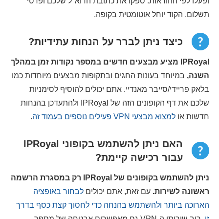
ופעלו לפי ההוראות. ספקו את כתובת הדוא"ל שלכם ופרטי
תשלום. הקוד יוחל אוטומטית בקופה.
כיצד ניתן לברר על הנחות עתידיות?
IPRoyal מציע מבצעים חדשים במספר נקודות זמן במהלך
השנה,
במיוחד בעונות החגים ובתקופות מבצעים מיוחדות כמו
בלאק פריידי/סייבר מאנדיי. אתם יכולים להוסיף לסימניות
שלכם את דף הקופונים הזה של IPRoyal ולהתעדכן בהנחות
חדשות או
למצוא מבצעי VPN פעילים נוספים בעמוד זה
.
האם ניתן להשתמש בקופוני IPRoyal
עבור רכישה קיימת?
ניתן להשתמש בקופונים של IPRoyal רק במסגרת הרשמה
ראשונה לשירות.
עם זאת, אתם יכולים
לבחור באופציה
הארוכה ביותר ולהשתמש בהנחה כדי לחסוך קצת כסף בדרך
זו.
רוב שירותי ה-VPN גם מאפשרים אבטחה של מספר